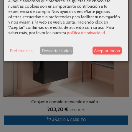
Aunque sabemos que prefieres las galletas de chocolate,
nuestras cookies son una importante contribución a tu
experiencia de compra. Nos ayudan a enseñarte jugosas
ofertas, recuerdan tus preferencias para facilitar tu navegación
y nos avisan si la web se vuelve lenta. Haciendo click en
"Aceptar" confirmas que estás de acuerdo con su uso.
Para
saber más, por favor lea nuestra
política de privacidad
.
Preferencias
Descartar todas
Aceptar todas
Conjunto completo mueble de baño...
203,20 €
254,00 €
AÑADIR A CARRITO