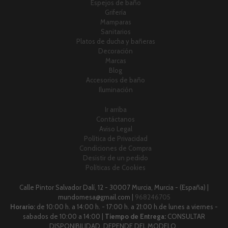
Espejos de baño
Grifería
Mamparas
Sanitarios
Platos de ducha y bañeras
Decoración
Marcas
Blog
Accesorios de baño
Iluminación
Ir arriba
Contáctanos
Aviso Legal
Política de Privacidad
Condiciones de Compra
Desistir de un pedido
Políticas de Cookies
Calle Pintor Salvador Dalí, 12 - 30007 Murcia, Murcia - (España) |
mundomesa@gmail.com |
968246705
Horario:
de 10:00 h. a 14:00 h. - 17:00 h. a 21:00 h.de lunes a viernes -
sabados de 10:00 a 14:00 |
Tiempo de Entrega:
CONSULTAR
DISPONIBILIDAD, DEPENDE DEL MODELO .