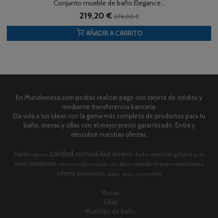
Conjunto mueble de baño Elegance...
219,20 €
274,00 €
AÑADIR A CARRITO
En Mundomesa.com podrás realizar pago con tarjeta de crédito y
mediante transferencia bancaria.
Da vida a tus ideas con la gama más completa de productos para tu
baño, mesas y sillas con el mejor precio garantizado. Entra y
descubre nuestras ofertas.
calidad
comodidad
diseno
bano
esencial
griferia
cajones
ducha
grifo
moderno
imex
mundo-mesa
mundomesa
monomando
mueble-de-bano
oferta
promocion
salgar
sonia
suspendido
Mesas
Sillas
Muebles de baño