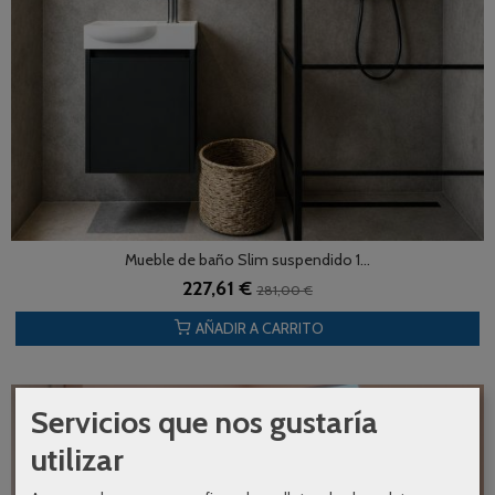
Mueble de baño Slim suspendido 1...
227,61 €
281,00 €
AÑADIR A CARRITO
Servicios que nos gustaría
-20 %
utilizar