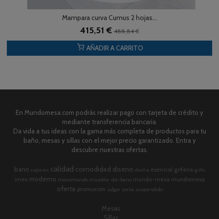
Mampara curva Cumus 2 hojas...
415,51 €
488,84 €
AÑADIR A CARRITO
En Mundomesa.com podrás realizar pago con tarjeta de crédito y
mediante transferencia bancaria.
Da vida a tus ideas con la gama más completa de productos para tu
baño, mesas y sillas con el mejor precio garantizado. Entra y
descubre nuestras ofertas.
calidad
comodidad
diseno
bano
esencial
griferia
cajones
ducha
grifo
moderno
imex
mundo-mesa
mundomesa
monomando
mueble-de-bano
oferta
promocion
salgar
sonia
suspendido
Mesas
Sillas