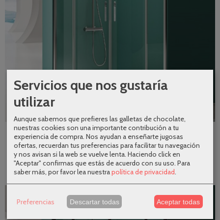
Servicios que nos gustaría
utilizar
Aunque sabemos que prefieres las galletas de chocolate,
nuestras cookies son una importante contribución a tu
Mampara semicircular Prisma plata...
experiencia de compra. Nos ayudan a enseñarte jugosas
407,74 €
551,00 €
ofertas, recuerdan tus preferencias para facilitar tu navegación
y nos avisan si la web se vuelve lenta. Haciendo click en
AÑADIR A CARRITO
"Aceptar" confirmas que estás de acuerdo con su uso.
Para
saber más, por favor lea nuestra
política de privacidad
.
-26 %
Preferencias
Descartar todas
Aceptar todas