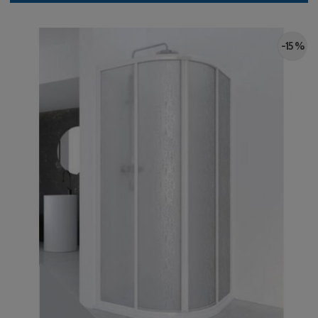
-15 %