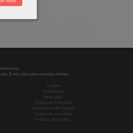
ar todas
a bancaria.
zado. Entra y descubre nuestras ofertas.
Ir arriba
Contáctanos
Aviso Legal
Política de Privacidad
Condiciones de Compra
Desistir de un pedido
Políticas de Cookies