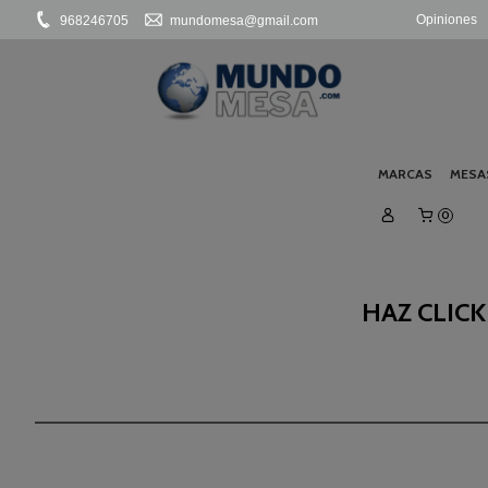
Opiniones
968246705
mundomesa@gmail.com
MARCAS
MESA
0
HAZ CLIC