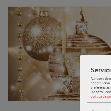
Servici
Aunque sabem
contribución 
preferencias 
"Aceptar" co
política de p