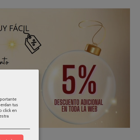
mportante
uerdan tus
o click en
estra