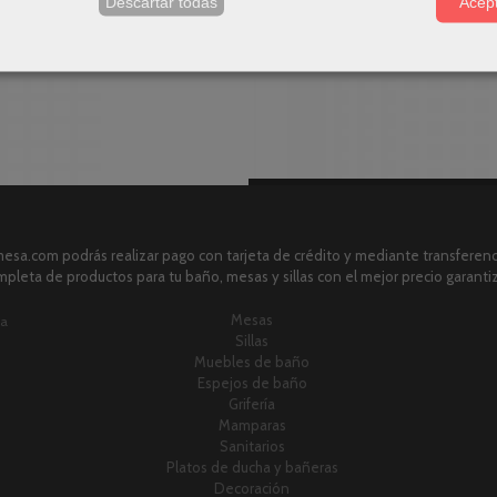
s
Descartar todas
Acept
sa.com podrás realizar pago con tarjeta de crédito y mediante transferenci
pleta de productos para tu baño, mesas y sillas con el mejor precio garanti
Mesas
ia
Sillas
Muebles de baño
Espejos de baño
Grifería
Mamparas
Sanitarios
Platos de ducha y bañeras
Decoración