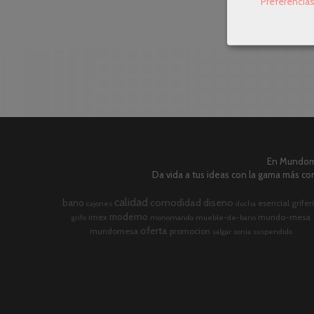
Preferencia
En Mundome
Da vida a tus ideas con la gama más com
calidad
comodidad
diseno
bano
esencial
grifer
cajones
ducha
moderno
imex
mundo-mesa
grifo
monomando
mueble-de-bano
oferta
mundomesa
promocion
salgar
sonia
suspendido