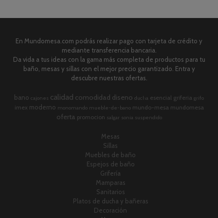
En Mundomesa.com podrás realizar pago con tarjeta de crédito y
mediante transferencia bancaria.
Da vida a tus ideas con la gama más completa de productos para tu
baño, mesas y sillas con el mejor precio garantizado. Entra y
descubre nuestras ofertas.
calidad
comodidad
diseno
bano
esencial
griferia
cajones
ducha
grifo
moderno
imex
mundo-mesa
mundomesa
monomando
mueble-de-bano
oferta
promocion
salgar
sonia
suspendido
Mesas
Sillas
Muebles de baño
Espejos de baño
Grifería
Mamparas
Sanitarios
Platos de ducha y bañeras
Decoración