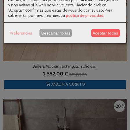
y nos avisan si la web se vuelve lenta. Haciendo click en
"Aceptar" confirmas que estás de acuerdo con su uso.
Para
saber más, por favor lea nuestra
política de privacidad
.
Preferencias
Descartar todas
Aceptar todas
Bañera Modern rectangular solid de...
2.552,00 €
3.190,00 €
AÑADIR A CARRITO
-20 %