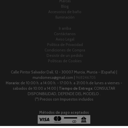
Marcas
Blog
Accesorios de baño
Iluminación
Ir arriba
Contáctanos
Aviso Legal
Política de Privacidad
Condiciones de Compra
Desistir de un pedido
Políticas de Cookies
Calle Pintor Salvador Dalí, 12 - 30007 Murcia, Murcia - (España) |
mundomesa@gmail.com |
968246705
Horario:
de 10:00 h. a 14:00 h. - 17:00 h. a 21:00 h.de lunes a viernes -
sabados de 10:00 a 14:00 |
Tiempo de Entrega:
CONSULTAR
DISPONIBILIDAD, DEPENDE DEL MODELO .
(*) Precios con Impuestos incluidos
Métodos de pago aceptados