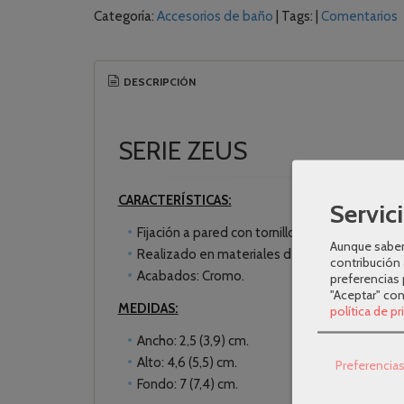
Categoría:
Accesorios de baño
|
Tags:
|
Comentarios
DESCRIPCIÓN
SERIE ZEUS
CARACTERÍSTICAS:
Servici
Fijación a pared con tornillos o adhesivo.
Aunque sabem
Realizado en materiales de alta calidad.
contribución 
Acabados: Cromo.
preferencias 
"Aceptar" co
MEDIDAS:
política de p
Ancho: 2,5 (3,9) cm.
Alto: 4,6 (5,5) cm.
Preferencia
Fondo: 7 (7,4) cm.