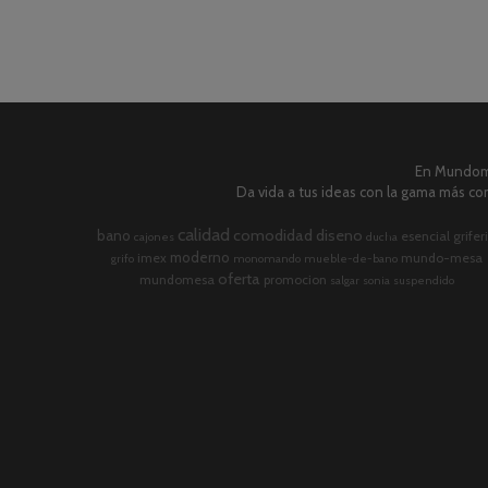
En Mundome
Da vida a tus ideas con la gama más com
calidad
comodidad
diseno
bano
esencial
grifer
cajones
ducha
moderno
imex
mundo-mesa
grifo
monomando
mueble-de-bano
oferta
mundomesa
promocion
salgar
sonia
suspendido