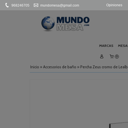
Opiniones
968246705
mundomesa@gmail.com
MARCAS
MESA
0
Inicio
»
Accesorios de baño
»
Percha Zeus cromo de Lealb