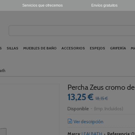
Servicios que ofrecemos
Envíos gratuitos
S
SILLAS
MUEBLES DE BAÑO
ACCESORIOS
ESPEJOS
GRIFERÍA
M
ath
Percha Zeus cromo de
13,25 €
18,15 €
Disponible
-
(Imp. Incluidos)
Ver descripción
Marca
:
LEALBATH
•
Referencia
:
0