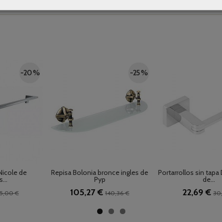
-20 %
-25 %
Nicole de
Repisa Bolonia bronce ingles de
Portarrollos sin tap
...
Pyp
de...
105,27 €
22,69 €
5,00 €
140,36 €
30