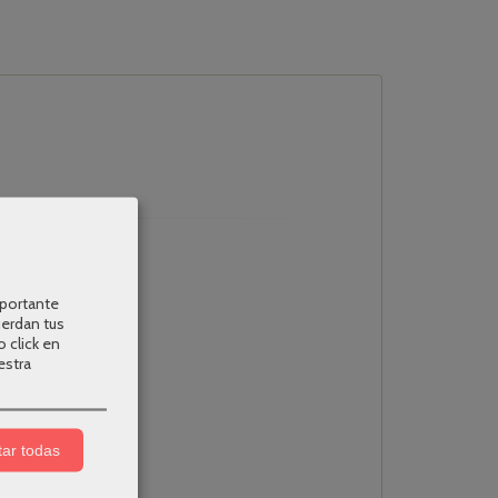
mportante
uerdan tus
o click en
estra
ar todas