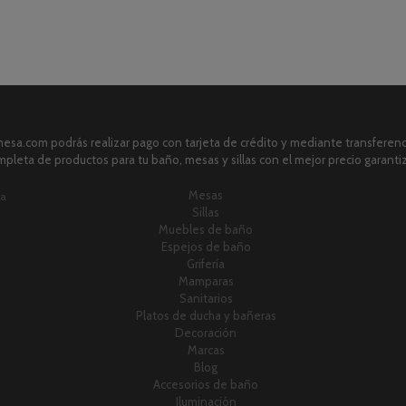
sa.com podrás realizar pago con tarjeta de crédito y mediante transferenci
pleta de productos para tu baño, mesas y sillas con el mejor precio garanti
Mesas
ia
Sillas
Muebles de baño
Espejos de baño
Grifería
Mamparas
Sanitarios
Platos de ducha y bañeras
Decoración
Marcas
Blog
Accesorios de baño
Iluminación