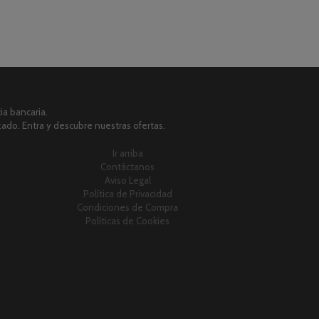
a bancaria.
zado. Entra y descubre nuestras ofertas.
Ir arriba
Contáctanos
Aviso Legal
Política de Privacidad
Condiciones de Compra
Políticas de Cookies