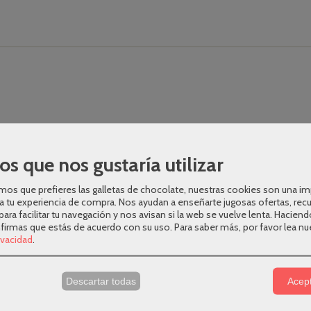
os que nos gustaría utilizar
os que prefieres las galletas de chocolate, nuestras cookies son una i
a tu experiencia de compra. Nos ayudan a enseñarte jugosas ofertas, rec
para facilitar tu navegación y nos avisan si la web se vuelve lenta. Haciend
nfirmas que estás de acuerdo con su uso.
Para saber más, por favor lea nu
rivacidad
.
s
Descartar todas
Acept