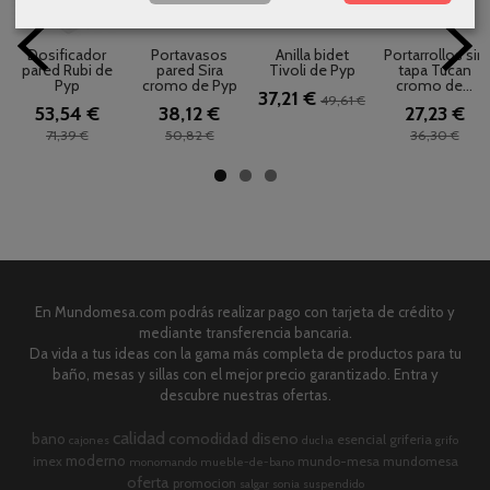
Dosificador
Portavasos
Anilla bidet
Portarrollos sin
pared Rubi de
pared Sira
Tivoli de Pyp
tapa Tucan
Pyp
cromo de Pyp
cromo de...
37,21 €
49,61 €
53,54 €
38,12 €
27,23 €
71,39 €
50,82 €
36,30 €
En Mundomesa.com podrás realizar pago con tarjeta de crédito y
mediante transferencia bancaria.
Da vida a tus ideas con la gama más completa de productos para tu
baño, mesas y sillas con el mejor precio garantizado. Entra y
descubre nuestras ofertas.
calidad
comodidad
diseno
bano
esencial
griferia
cajones
ducha
grifo
moderno
imex
mundo-mesa
mundomesa
monomando
mueble-de-bano
oferta
promocion
salgar
sonia
suspendido