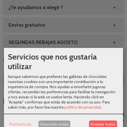
¿Te ayudamos a elegir ?
Envíos gratuitos
SEGUNDAS REBAJAS AGOSTO
Servicios que nos gustaría
Categoría:
Accesorios de baño
|
Tags:
|
Comentarios
utilizar
Aunque sabemos que prefieres las galletas de chocolate,
Descripción
nuestras cookies son una importante contribución a tu
experiencia de compra. Nos ayudan a enseñarte jugosas
ofertas, recuerdan tus preferencias para facilitar tu navegación
y nos avisan si la web se vuelve lenta. Haciendo click en
Productos Relacionados
"Aceptar" confirmas que estás de acuerdo con su uso.
Para
saber más, por favor lea nuestra
política de privacidad
.
-25 %
-25 %
-25 %
-25 %
Preferencias
Descartar todas
Aceptar todas