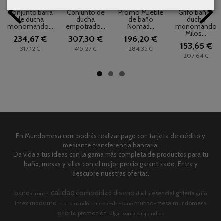
Conjunto barra
Conjunto de
Promo Mueble
Grifo baño-
de ducha
ducha
de baño
ducha
monomando...
empotrado...
Nomad...
monomando
Milos...
234,67 €
307,30 €
196,20 €
153,65 €
317,12 €
415,27 €
284,35 €
207,64 €
En Mundomesa.com podrás realizar pago con tarjeta de crédito y
mediante transferencia bancaria.
Da vida a tus ideas con la gama más completa de productos para tu
baño, mesas y sillas con el mejor precio garantizado. Entra y
descubre nuestras ofertas.
calidad
comodidad
diseno
bano
esencial
griferia
cajones
ducha
grifo
moderno
imex
mundo-mesa
mundomesa
monomando
mueble-de-bano
oferta
promocion
salgar
sonia
suspendido