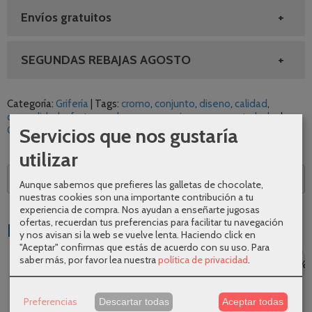
Envíos gratuitos
SEGUNDAS REBAJAS AGOSTO
Categoría:
Grifería
|
Tags:
cromo
conjunto
diseno
calidad
comodidad
oferta
moderno
promocion
aquassent
ducha
|
Servicios que nos gustaría
Comentarios
utilizar
Descripción
Aunque sabemos que prefieres las galletas de chocolate,
nuestras cookies son una importante contribución a tu
experiencia de compra. Nos ayudan a enseñarte jugosas
ofertas, recuerdan tus preferencias para facilitar tu navegación
Productos Relacionados
y nos avisan si la web se vuelve lenta. Haciendo click en
"Aceptar" confirmas que estás de acuerdo con su uso.
Para
saber más, por favor lea nuestra
política de privacidad
.
-26 %
-26 %
-31 %
-26 %
Preferencias
Descartar todas
Aceptar todas