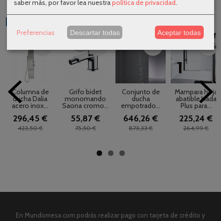
saber más, por favor lea nuestra
política de privacidad
.
Productos Relacionados
Preferencias
Descartar todas
Aceptar todas
-30 %
-26 %
-26 %
-15 %
Columna de
Grifo bidet
Conjunto de
Mampara hoja
ducha Dalia
monomando
ducha
abatible Hada
acero inox...
Saona cromo...
empotrado...
Plus para...
296,45 €
55,87 €
646,26 €
225,24 €
423,50 €
75,50 €
873,33 €
264,99 €
En Mundomesa.com podrás realizar pago con tarjeta de crédito y