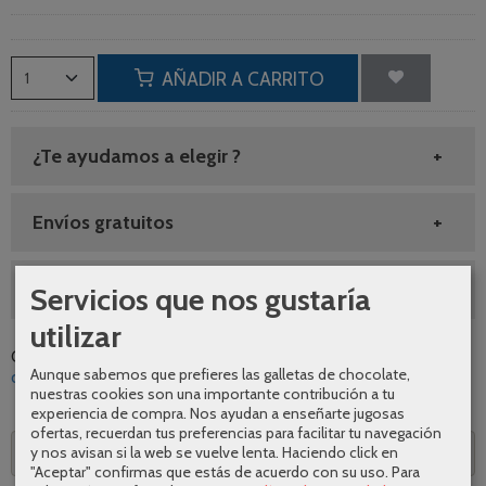
AÑADIR A CARRITO
¿Te ayudamos a elegir ?
Envíos gratuitos
SEGUNDAS REBAJAS AGOSTO
Servicios que nos gustaría
utilizar
Categoría:
Grifería
|
Tags:
cromo
lavabo
diseno
calidad
Aunque sabemos que prefieres las galletas de chocolate,
comodidad
oferta
promocion
aquassent
grifo
|
Comentarios
nuestras cookies son una importante contribución a tu
experiencia de compra. Nos ayudan a enseñarte jugosas
ofertas, recuerdan tus preferencias para facilitar tu navegación
y nos avisan si la web se vuelve lenta. Haciendo click en
Descripción
"Aceptar" confirmas que estás de acuerdo con su uso.
Para