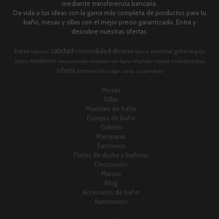
mediante transferencia bancaria.
Da vida a tus ideas con la gama más completa de productos para tu
baño, mesas y sillas con el mejor precio garantizado. Entra y
descubre nuestras ofertas.
calidad
comodidad
diseno
bano
esencial
griferia
cajones
ducha
grifo
moderno
imex
mundo-mesa
mundomesa
monomando
mueble-de-bano
oferta
promocion
salgar
sonia
suspendido
Mesas
Sillas
Muebles de baño
Espejos de baño
Grifería
Mamparas
Sanitarios
Platos de ducha y bañeras
Decoración
Marcas
Blog
Accesorios de baño
Iluminación