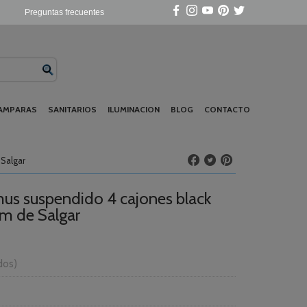
Preguntas frecuentes
AMPARAS
SANITARIOS
ILUMINACION
BLOG
CONTACTO
Salgar
us suspendido 4 cajones black
cm de Salgar
idos)