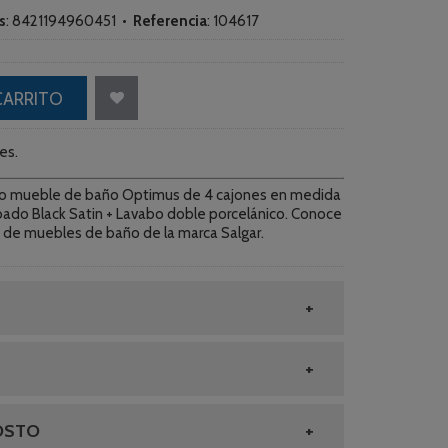
s
:
8421194960451
•
Referencia
:
104617
CARRITO
es.
o mueble de baño Optimus de 4 cajones en medida
bado Black Satin + Lavabo doble porcelánico. Conoce
 de muebles de baño de la marca Salgar.
OSTO