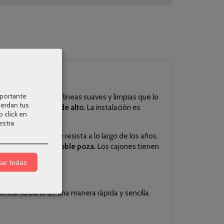
s
mportante
y minimalista con líneas suaves y limpias que lo
uerdan tus
de fondo x 54 cm de alto.
La instalación es
o click en
estra
ara que el mueble resista a lo largo de los años.
e porcelana con doble poza.
Los cajones tienen
ado en España.
ar todas
tar tu baño de una manera rápida y sencilla.