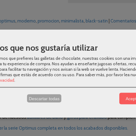
optimus
moderno
promocion
minimalista
black-satin
|
Comentario
os que nos gustaría utilizar
os que prefieres las galletas de chocolate, nuestras cookies son una i
o para tu cuarto de baño, la serie Optimus tiene un diseño moderno 
a tu experiencia de compra. Nos ayudan a enseñarte jugosas ofertas, rec
ble de baño está disponible en medidas de
120 cm de ancho x 45 cm 
para facilitar tu navegación y nos avisan si la web se vuelve lenta. Haciend
regulaciones independientes desde el frente.
nfirmas que estás de acuerdo con su uso.
Para saber más, por favor lea nu
rivacidad
.
nos frentes en un tablero laminado de 16 mm de una calidad muy alta p
 en la foto. Se trata de
2 módulos de 60 cm unidos por un lavabo d
sh y regulación de altura. Su diseño y fabricación es nacional, realiz
s
Descartar todas
Acept
o de nuestros
auxiliares de baño
y
grifos para el lavabo
para complemen
ver la serie Optimus completa en todos los acabados disponibles.