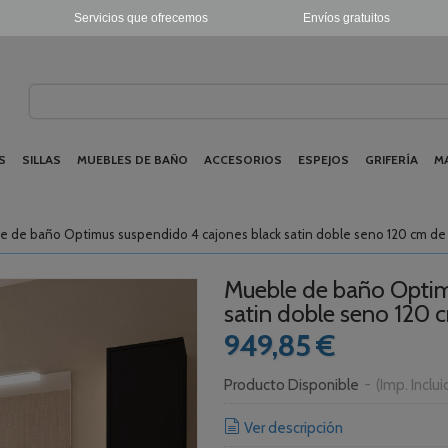
Servicios que ofrecemos
Envíos gratuitos
S
SILLAS
MUEBLES DE BAÑO
ACCESORIOS
ESPEJOS
GRIFERÍA
M
e de baño Optimus suspendido 4 cajones black satin doble seno 120 cm de 
Mueble de baño Optim
satin doble seno 120 
949,85 €
Producto Disponible
-
(Imp. Inclu
Ver descripción