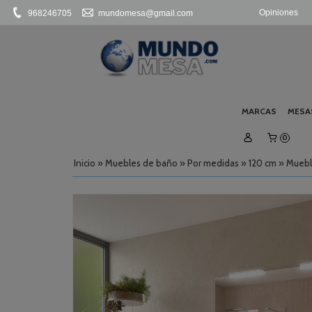
Opiniones
968246705
mundomesa@gmail.com
MARCAS
MESA
0
Inicio
»
Muebles de baño
»
Por medidas
»
120 cm
»
Muebl