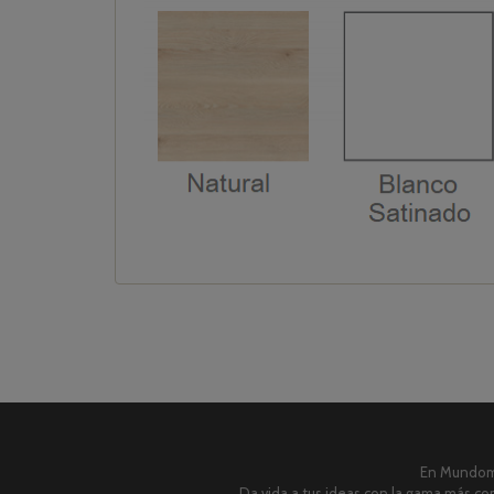
En Mundome
Da vida a tus ideas con la gama más com