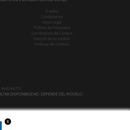
Ir arriba
Contáctanos
Aviso Legal
Política de Privacidad
Condiciones de Compra
Desistir de un pedido
Políticas de Cookies
|
968246705
LTAR DISPONIBILIDAD, DEPENDE DEL MODELO .
X