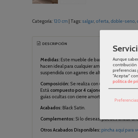
Categoría:
120 cm
|
Tags:
salgar
oferta
doble-seno
DESCRIPCIÓN
Servici
Aunque sabem
Medidas:
Este mueble de baño grande es perfect
contribución 
hacen ideal para cualquier ambiente. Este mue
preferencias 
suspendida con agarres de alta resistencia con 
"Aceptar" co
política de p
Composición:
Se realiza con una estructura y u
Está
compuesto por 4 cajones
, como se aprecia
guías ocultas con cierre amortiguado, apertura pu
Preferencia
Acabados:
Black Satin.
Complementos:
Si lo deseas, puedes añadir un
Otros Acabados Disponibles:
pincha aquí para 