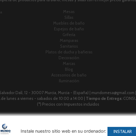
Mesas
ia
Sillas
Muebles de baño
Espejos de baño
Grifería
Mamparas
Sanitarios
Platos de ducha y bañeras
Decoración
Marcas
Blog
Accesorios de baño
Iluminación
 Salvador Dalí, 12 - 30007 Murcia, Murcia - (España) | mundomesa@gmail.com 
 h.de lunes a viernes - sabados de 10:00 a 14:00 |
Tiempo de Entrega:
CONSU
(*) Precios con Impuestos incluidos
Métodos de pago aceptados
Instale nuestro sitio web en su ordenador:
INSTALAR