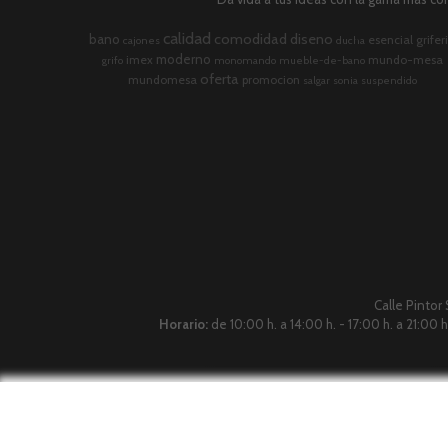
calidad
comodidad
diseno
bano
esencial
grifer
cajones
ducha
moderno
imex
mundo-mesa
grifo
monomando
mueble-de-bano
oferta
mundomesa
promocion
salgar
sonia
suspendido
Calle Pintor
Horario:
de 10:00 h. a 14:00 h. - 17:00 h. a 21:00