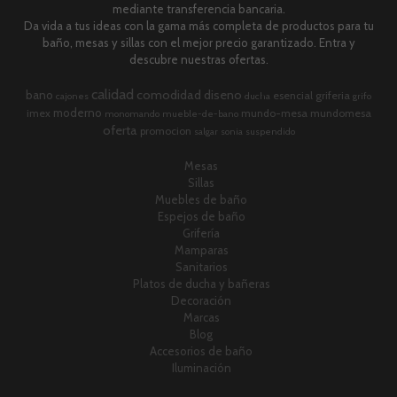
mediante transferencia bancaria.
Da vida a tus ideas con la gama más completa de productos para tu
baño, mesas y sillas con el mejor precio garantizado. Entra y
descubre nuestras ofertas.
calidad
comodidad
diseno
bano
esencial
griferia
cajones
ducha
grifo
moderno
imex
mundo-mesa
mundomesa
monomando
mueble-de-bano
oferta
promocion
salgar
sonia
suspendido
Mesas
Sillas
Muebles de baño
Espejos de baño
Grifería
Mamparas
Sanitarios
Platos de ducha y bañeras
Decoración
Marcas
Blog
Accesorios de baño
Iluminación