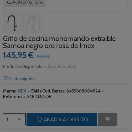
CUPON DTO. 10%
Grifo de cocina monomando extraible
Samoa negro oro rosa de Imex
145,95 €
197,23 €
Producto Disponible
-
(Imp. Incluidos)
Ver descripción
Marca
:
IMEX
•
EAN / Cod. Barras
:
8435668004824
•
Referencia
:
GCE017/NOR
AÑADIR A CARRITO