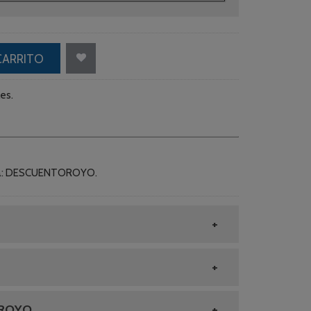
CARRITO
es.
mpra: DESCUENTOROYO.
 ROYO