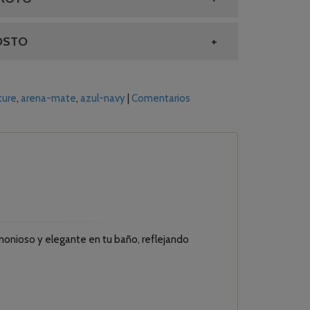
OSTO
ture
arena-mate
azul-navy
|
Comentarios
monioso y elegante en tu baño, reflejando