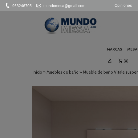
Opiniones
968246705
mundomesa@gmail.com
MARCAS
MESA
0
Inicio
»
Muebles de baño
»
Mueble de baño Vitale suspen