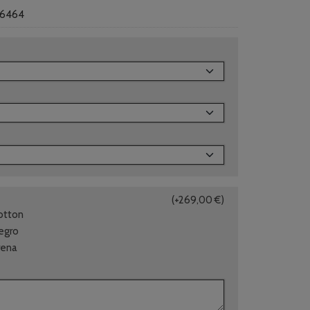
6464
(+269,00 €)
Cotton
Negro
rena