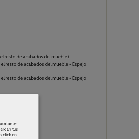
el resto de acabados del mueble).
el resto de acabados del mueble + Espejo
el resto de acabados del mueble + Espejo
mportante
uerdan tus
o click en