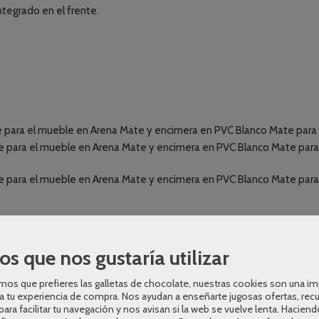
tegrado en el frente.
para el mueble en Arena Mate y encimera en PVC Blanco Mate para 
 para el mueble en Arena Mate y encimera en PVC Blanco Mate para 
 para el mueble en Arena Mate y encimera en PVC Blanco Mate para 
os que nos gustaría utilizar
os que prefieres las galletas de chocolate, nuestras cookies son una i
a tu experiencia de compra. Nos ayudan a enseñarte jugosas ofertas, rec
para facilitar tu navegación y nos avisan si la web se vuelve lenta. Haciend