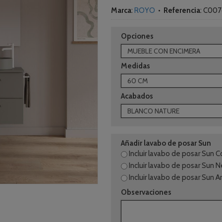
Marca
:
ROYO
•
Referencia
:
C007
Opciones
Medidas
Acabados
Añadir lavabo de posar Sun
Incluir lavabo de posar Sun 
Incluir lavabo de posar Sun 
Incluir lavabo de posar Sun A
Observaciones