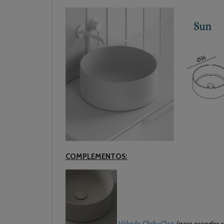
COMPLEMENTOS:
Válvula Click-Clac
(para acceder al