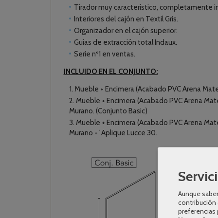
Tirador muy característico, completamente in
Interiores del cajón en Textil Gris.
Organizador en el cajón superior.
Guías de extracción total Indaux.
Serie nº1 en ventas.
INCLUIDO EN EL CONJUNTO:
Mueble + Encimera (Acabado PVC Arena Mate 
Mueble + Encimera (Acabado PVC Arena Mate
Murano. (Conjunto Basic)
Mueble + Encimera (Acabado PVC Arena Mate
Murano +`Aplique Lucce 30.
Servici
Aunque sabem
contribución 
preferencias 