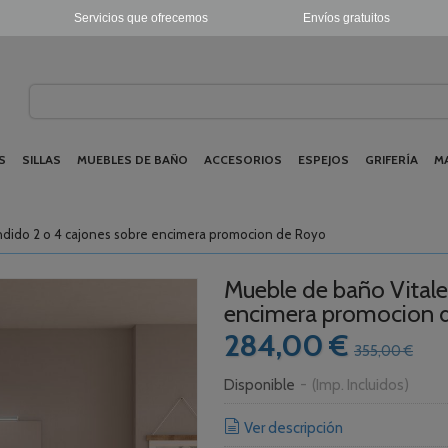
Servicios que ofrecemos
Envíos gratuitos
S
SILLAS
MUEBLES DE BAÑO
ACCESORIOS
ESPEJOS
GRIFERÍA
M
dido 2 o 4 cajones sobre encimera promocion de Royo
Mueble de baño Vitale
encimera promocion 
284,00 €
355,00 €
Disponible
-
(Imp. Incluidos)
Ver descripción