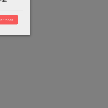
estra
ar todas