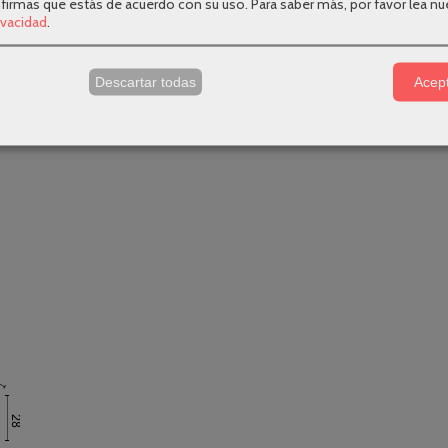
nfirmas que estás de acuerdo con su uso.
Para saber más, por favor lea nu
rivacidad
.
s
Descartar todas
Acept