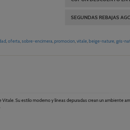
SEGUNDAS REBAJAS AG
idad
oferta
sobre-encimera
promocion
vitale
beige-nature
gris-na
e Vitale. Su estilo moderno y líneas depuradas crean un ambiente ar
.