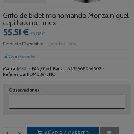
Grifo de bidet monomando Monza níquel
cepillado de Imex
55,51 €
75,02 €
Producto Disponible
-
(Imp. Incluidos)
Ver descripción
Marca
:
IMEX
•
EAN / Cod. Barras
:
8435668056502
•
Referencia
:
BDM039-2NQ
Observaciones
AÑADIR A CARRITO