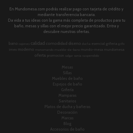
En Mundomesa.com podrás realizar pago con tarjeta de crédito y
mediante transferencia bancaria.
Da vida a tus ideas con la gama más completa de productos para tu
baño, mesas y sillas con el mejor precio garantizado. Entra y
descubre nuestras ofertas.
calidad
comodidad
diseno
bano
esencial
griferia
cajones
ducha
grifo
moderno
imex
mundo-mesa
mundomesa
monomando
mueble-de-bano
oferta
promocion
salgar
sonia
suspendido
Mesas
Sillas
Muebles de baño
Espejos de baño
Grifería
Mamparas
Sanitarios
Platos de ducha y bañeras
Decoración
Marcas
Blog
Accesorios de baño