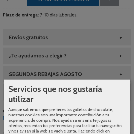
Plazo de entrega:
7-10 días laborales.
Envíos gratuitos
¿Te ayudamos a elegir ?
SEGUNDAS REBAJAS AGOSTO
Servicios que nos gustaría
10% DESCUENTO GRIFERIA
utilizar
Aunque sabemos que prefieres las galletas de chocolate,
Categoría:
Grifería
|
Tags:
diseno
calidad
comodidad
oferta
nuestras cookies son una importante contribución a tu
promocion
grifo
bidet
imex
niquel-cepillado
|
Comentarios
experiencia de compra. Nos ayudan a enseñarte jugosas
ofertas, recuerdan tus preferencias para facilitar tu navegación
y nos avisan si la web se vuelve lenta. Haciendo click en