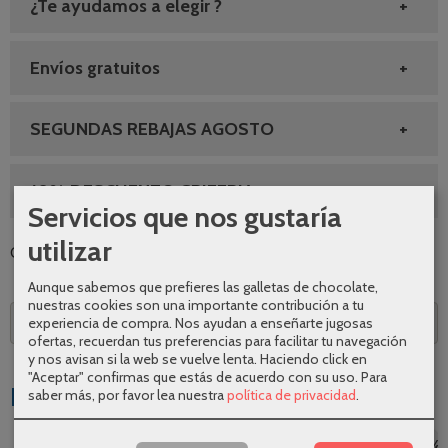
¿Te ayudamos a elegir ?
Envíos gratuitos
SEGUNDAS REBAJAS AGOSTO
10% DESCUENTO GRIFERIA
Servicios que nos gustaría
utilizar
Categoría:
Grifería
|
Tags:
|
Comentarios
Aunque sabemos que prefieres las galletas de chocolate,
nuestras cookies son una importante contribución a tu
experiencia de compra. Nos ayudan a enseñarte jugosas
Descripción
ofertas, recuerdan tus preferencias para facilitar tu navegación
y nos avisan si la web se vuelve lenta. Haciendo click en
"Aceptar" confirmas que estás de acuerdo con su uso.
Para
Productos Relacionados
saber más, por favor lea nuestra
política de privacidad
.
-26 %
-30 %
-26 %
-26 %