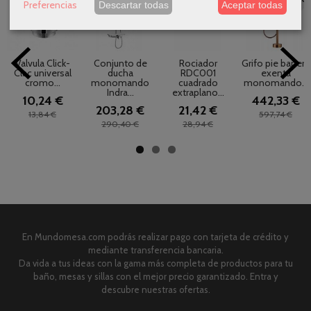
Preferencias
Descartar todas
Aceptar todas
Valvula Click-
Conjunto de
Rociador
Grifo pie bañera
Clac universal
ducha
RDC001
exenta
cromo...
monomando
cuadrado
monomando...
Indra...
extraplano...
10,24 €
442,33 €
203,28 €
21,42 €
13,84 €
597,74 €
290,40 €
28,94 €
En Mundomesa.com podrás realizar pago con tarjeta de crédito y
mediante transferencia bancaria.
Da vida a tus ideas con la gama más completa de productos para tu
baño, mesas y sillas con el mejor precio garantizado. Entra y
descubre nuestras ofertas.