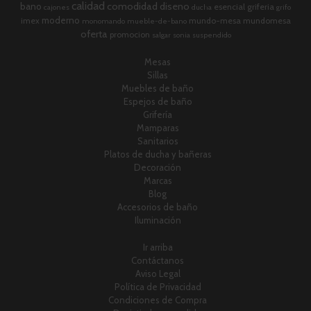
calidad
comodidad
diseno
bano
esencial
griferia
cajones
ducha
grifo
moderno
imex
mundo-mesa
mundomesa
monomando
mueble-de-bano
oferta
promocion
salgar
sonia
suspendido
Mesas
Sillas
Muebles de baño
Espejos de baño
Grifería
Mamparas
Sanitarios
Platos de ducha y bañeras
Decoración
Marcas
Blog
Accesorios de baño
Iluminación
Ir arriba
Contáctanos
Aviso Legal
Política de Privacidad
Condiciones de Compra