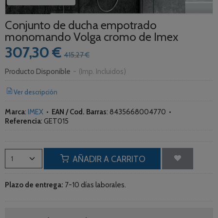
Conjunto de ducha empotrado
monomando Volga cromo de Imex
307,30 €
415,27 €
Producto Disponible
-
(Imp. Incluidos)
Ver descripción
Marca
:
IMEX
•
EAN / Cod. Barras
:
8435668004770
•
Referencia
:
GET015
AÑADIR A CARRITO
Plazo de entrega:
7-10 días laborales.