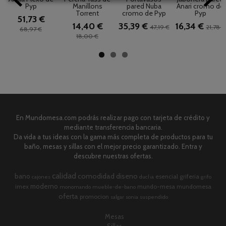
Pyp
Manillons
pared Nuba
Anari cromo de
Torrent
cromo de Pyp
Pyp
51,73 €
14,40 €
35,39 €
16,34 €
47,19 €
21,78 €
68,97 €
18,00 €
En Mundomesa.com podrás realizar pago con tarjeta de crédito y
mediante transferencia bancaria.
Da vida a tus ideas con la gama más completa de productos para tu
baño, mesas y sillas con el mejor precio garantizado. Entra y
descubre nuestras ofertas.
calidad
comodidad
diseno
bano
esencial
griferia
cajones
ducha
grifo
moderno
imex
mundo-mesa
mundomesa
monomando
mueble-de-bano
oferta
promocion
salgar
sonia
suspendido
Mesas