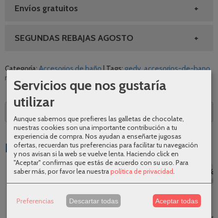
Envíos gratuitos
SEGUNDAS REBAJAS AGOSTO
Categoría:
Accesorios de baño
|
Tags:
gedy
accesorios-de-bano
nemesia
|
Comentarios
Servicios que nos gustaría
utilizar
Descripción
Aunque sabemos que prefieres las galletas de chocolate,
nuestras cookies son una importante contribución a tu
experiencia de compra. Nos ayudan a enseñarte jugosas
Productos Relacionados
ofertas, recuerdan tus preferencias para facilitar tu navegación
y nos avisan si la web se vuelve lenta. Haciendo click en
"Aceptar" confirmas que estás de acuerdo con su uso.
Para
saber más, por favor lea nuestra
política de privacidad
.
-25 %
-20 %
-25 %
-25 %
Preferencias
Descartar todas
Aceptar todas
Anilla Plexo de
Percha Yass de
Portavasos
Jabonera pared