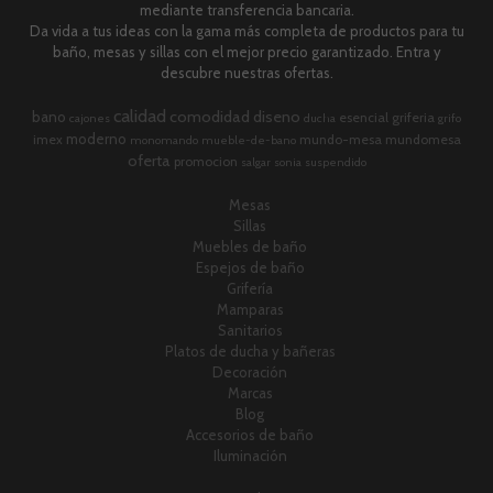
mediante transferencia bancaria.
Da vida a tus ideas con la gama más completa de productos para tu
baño, mesas y sillas con el mejor precio garantizado. Entra y
descubre nuestras ofertas.
calidad
comodidad
diseno
bano
esencial
griferia
cajones
ducha
grifo
moderno
imex
mundo-mesa
mundomesa
monomando
mueble-de-bano
oferta
promocion
salgar
sonia
suspendido
Mesas
Sillas
Muebles de baño
Espejos de baño
Grifería
Mamparas
Sanitarios
Platos de ducha y bañeras
Decoración
Marcas
Blog
Accesorios de baño
Iluminación