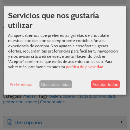
Servicios que nos gustaría
AÑADIR A CARRITO
utilizar
Aunque sabemos que prefieres las galletas de chocolate,
nuestras cookies son una importante contribución a tu
¿Te ayudamos a elegir ?
experiencia de compra. Nos ayudan a enseñarte jugosas
ofertas, recuerdan tus preferencias para facilitar tu navegación
y nos avisan si la web se vuelve lenta. Haciendo click en
Envíos gratuitos
"Aceptar" confirmas que estás de acuerdo con su uso.
Para
saber más, por favor lea nuestra
política de privacidad
.
SEGUNDAS REBAJAS AGOSTO
Preferencias
Descartar todas
Aceptar todas
Categoría:
Mesas
|
Tags:
bailen
diseno
calidad
comodidad
promocion
ahorro
|
Comentarios
Descripción