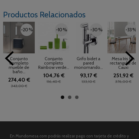
Productos Relacionados
-20 %
-10 %
-30 %
-33 %
Conjunto
Conjunto
Grifo bidet a
Mesa Iris fija
completo
completo
pared
rectangular de
mueble de
Rainbow verde...
monomando...
Cauxi
baño...
104,76 €
93,17 €
251,92 €
274,40 €
116,40 €
133,10 €
376,00 €
343,00 €
En Mundomesa.com podrás realizar pago con tarjeta de crédito y