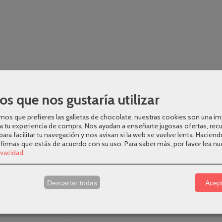
os que nos gustaría utilizar
os que prefieres las galletas de chocolate, nuestras cookies son una i
a tu experiencia de compra. Nos ayudan a enseñarte jugosas ofertas, rec
para facilitar tu navegación y nos avisan si la web se vuelve lenta. Haciend
nfirmas que estás de acuerdo con su uso.
Para saber más, por favor lea nu
rivacidad
.
s
Descartar todas
Acept