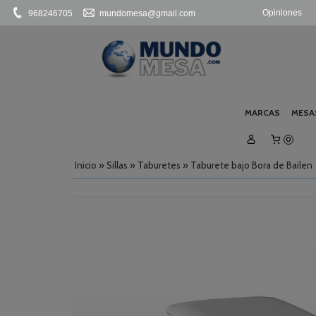
Opiniones
968246705
mundomesa@gmail.com
MARCAS
MESA
0
Inicio
»
Sillas
»
Taburetes
»
Taburete bajo Bora de Bailen