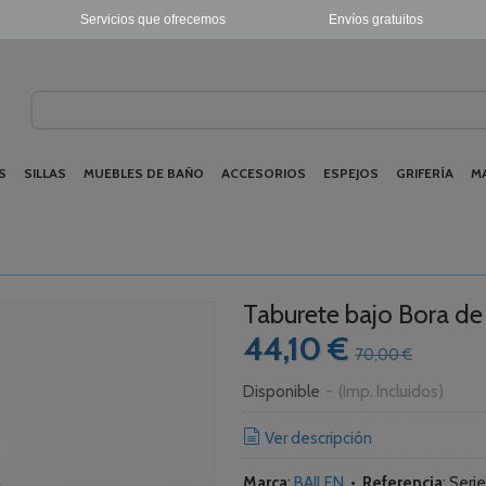
Servicios que ofrecemos
Envíos gratuitos
S
SILLAS
MUEBLES DE BAÑO
ACCESORIOS
ESPEJOS
GRIFERÍA
M
Taburete bajo Bora de
44,10 €
70,00 €
Disponible
-
(Imp. Incluidos)
Ver descripción
Marca
:
BAILEN
•
Referencia
:
Serie