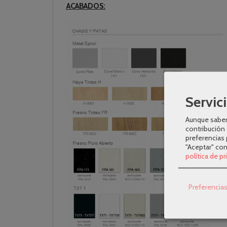
ACABADOS:
Servici
Aunque sabem
contribución 
preferencias 
"Aceptar" co
política de p
Preferencia