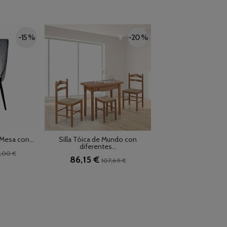
-15 %
-20 %
 Mesa con...
Silla Tóica de Mundo con
Silla Leo de C
diferentes...
148,74 €
5,00 €
222
86,15 €
107,69 €