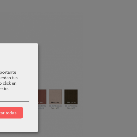
mportante
uerdan tus
o click en
estra
ar todas