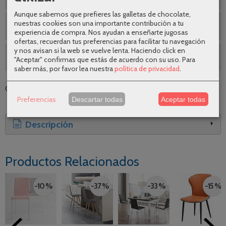
Aunque sabemos que prefieres las galletas de chocolate,
nuestras cookies son una importante contribución a tu
Envíos gratuitos
experiencia de compra. Nos ayudan a enseñarte jugosas
ofertas, recuerdan tus preferencias para facilitar tu navegación
y nos avisan si la web se vuelve lenta. Haciendo click en
SEGUNDAS REBAJAS AGOSTO
"Aceptar" confirmas que estás de acuerdo con su uso.
Para
saber más, por favor lea nuestra
política de privacidad
.
Categoría:
Taburetes
|
Tags:
|
Comentarios
Preferencias
Descartar todas
Aceptar todas
Descripción
Productos Relacionados
-10 %
-37 %
-33 %
-15 %