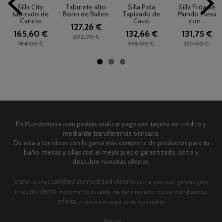
Silla City
Taburete alto
Silla Pola
Silla Frida de
tapizado de
Bonn de Bailen
Tapizado de
Mundo Mesa
Cancio
Cauxi
con...
127,26 €
165,60 €
132,66 €
131,75 €
202,00 €
184,00 €
198,00 €
155,00 €
En Mundomesa.com podrás realizar pago con tarjeta de crédito y
mediante transferencia bancaria.
Da vida a tus ideas con la gama más completa de productos para tu
baño, mesas y sillas con el mejor precio garantizado. Entra y
descubre nuestras ofertas.
calidad
comodidad
diseno
bano
esencial
griferia
cajones
ducha
grifo
moderno
imex
mundo-mesa
mundomesa
monomando
mueble-de-bano
oferta
promocion
salgar
sonia
suspendido
Mesas