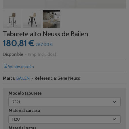
Taburete alto Neuss de Bailen
180,81 €
287,00 €
Disponible
-
(Imp. Incluidos)
Ver descripción
Marca
:
BAILEN
•
Referencia
:
Serie Neuss
Modelo taburete
Material carcasa
Material patas