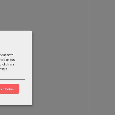
mportante
uerdan tus
o click en
estra
ar todas