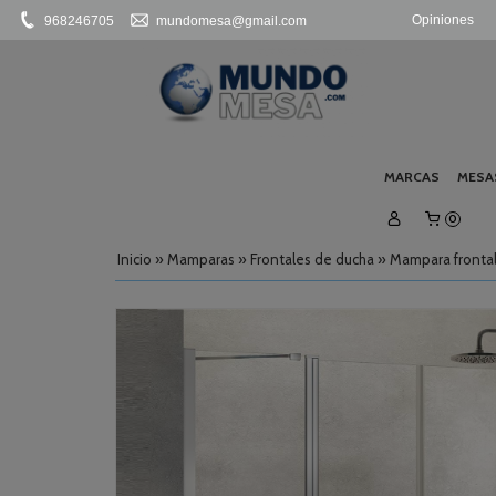
Opiniones
968246705
mundomesa@gmail.com
MARCAS
MESA
0
Inicio
»
Mamparas
»
Frontales de ducha
»
Mampara frontal 