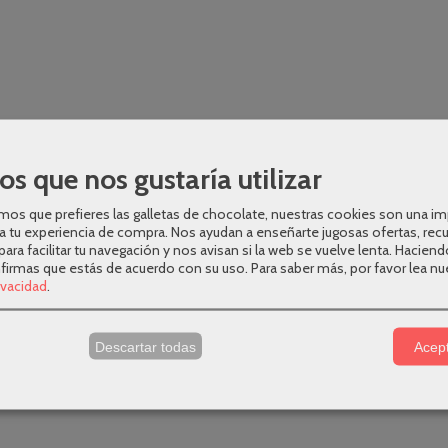
os que nos gustaría utilizar
os que prefieres las galletas de chocolate, nuestras cookies son una i
a tu experiencia de compra. Nos ayudan a enseñarte jugosas ofertas, rec
para facilitar tu navegación y nos avisan si la web se vuelve lenta. Haciend
nfirmas que estás de acuerdo con su uso.
Para saber más, por favor lea nu
rivacidad
.
s
Descartar todas
Acept