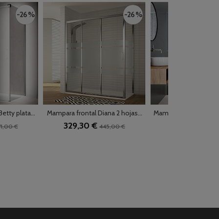
-26 %
-26 %
etty plata...
Mampara frontal Diana 2 hojas...
Mampara frontal Salma
329,30 €
552,30 €
1,00 €
445,00 €
649