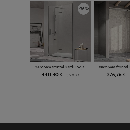
-26 %
Mampara frontal Nardi 1 hoja...
Mampara frontal Lu
440,30 €
276,76 €
595,00 €
3