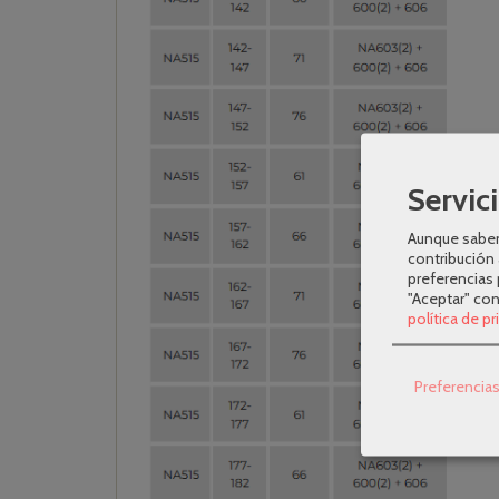
Servici
Aunque sabem
contribución 
preferencias 
"Aceptar" co
política de p
Preferencia