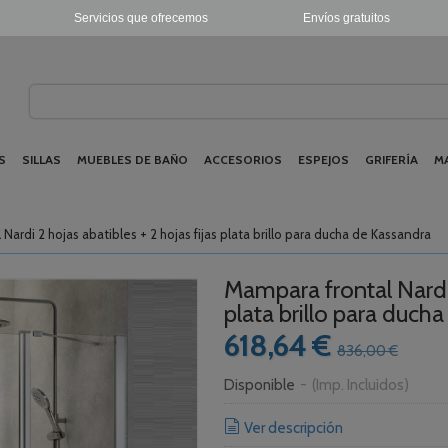
Servicios que ofrecemos
Envíos gratuitos
S
SILLAS
MUEBLES DE BAÑO
ACCESORIOS
ESPEJOS
GRIFERÍA
M
Nardi 2 hojas abatibles + 2 hojas fijas plata brillo para ducha de Kassandra
Mampara frontal Nardi 2
plata brillo para duch
618,64 €
836,00 €
Disponible
-
(Imp. Incluidos)
Ver descripción