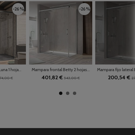
-26 %
-26 %
na 1 hoja...
Mampara frontal Betty 2 hojas...
Mampara fijo lateral B
401,82 €
200,54 €
74,00 €
543,00 €
27