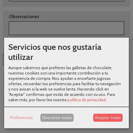
Observaciones
Servicios que nos gustaría
utilizar
AÑADIR A CARRITO
Aunque sabemos que prefieres las galletas de chocolate,
nuestras cookies son una importante contribución a tu
experiencia de compra. Nos ayudan a enseñarte jugosas
¿Te ayudamos a elegir ?
ofertas, recuerdan tus preferencias para facilitar tu navegación
y nos avisan si la web se vuelve lenta. Haciendo click en
"Aceptar" confirmas que estás de acuerdo con su uso.
Para
Envíos gratuitos
saber más, por favor lea nuestra
política de privacidad
.
SEGUNDAS REBAJAS AGOSTO
Preferencias
Descartar todas
Aceptar todas