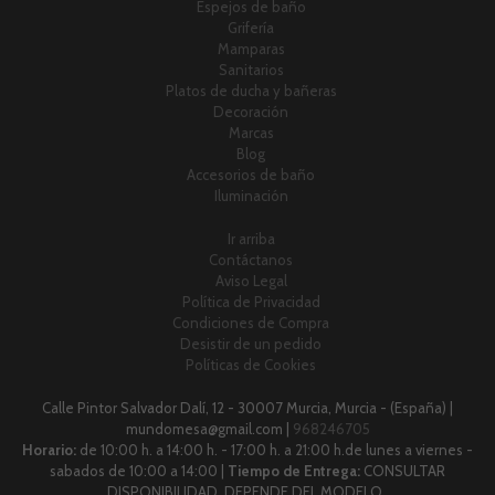
Espejos de baño
Grifería
Mamparas
Sanitarios
Platos de ducha y bañeras
Decoración
Marcas
Blog
Accesorios de baño
Iluminación
Ir arriba
Contáctanos
Aviso Legal
Política de Privacidad
Condiciones de Compra
Desistir de un pedido
Políticas de Cookies
Calle Pintor Salvador Dalí, 12 - 30007 Murcia, Murcia - (España) |
mundomesa@gmail.com |
968246705
Horario:
de 10:00 h. a 14:00 h. - 17:00 h. a 21:00 h.de lunes a viernes -
sabados de 10:00 a 14:00 |
Tiempo de Entrega:
CONSULTAR
DISPONIBILIDAD, DEPENDE DEL MODELO .