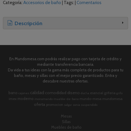
Categoría:
Accesorios de baño
|
Tags:
|
Comentarios
Descripción
En Mundomesa.com podrás realizar pago con tarjeta de crédito y
mediante transferencia bancaria.
Da vida a tus ideas con la gama más completa de productos para tu
baño, mesas y sillas con el mejor precio garantizado. Entra y
descubre nuestras ofertas.
calidad
comodidad
diseno
bano
esencial
griferia
cajones
ducha
grifo
moderno
imex
mundo-mesa
mundomesa
monomando
mueble-de-bano
oferta
promocion
salgar
sonia
suspendido
Mesas
Sillas
Muebles de baño