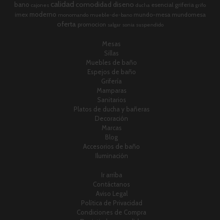
calidad
comodidad
diseno
bano
esencial
griferia
cajones
ducha
grifo
moderno
imex
mundo-mesa
mundomesa
monomando
mueble-de-bano
oferta
promocion
salgar
sonia
suspendido
Mesas
Sillas
Muebles de baño
Espejos de baño
Grifería
Mamparas
Sanitarios
Platos de ducha y bañeras
Decoración
Marcas
Blog
Accesorios de baño
Iluminación
Ir arriba
Contáctanos
Aviso Legal
Política de Privacidad
Condiciones de Compra