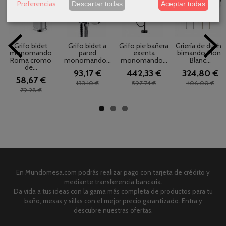
Preferencias
Descartar todas
Aceptar todas
Grifo bidet
Grifo bidet a
Grifo pie bañera
Griería de ducha
monomando
pared
exenta
bimando Mont
Roma cromo
monomando...
monomando...
Blanc...
de...
93,17 €
442,33 €
324,80 €
58,67 €
133,10 €
597,74 €
406,00 €
79,28 €
En Mundomesa.com podrás realizar pago con tarjeta de crédito y
mediante transferencia bancaria.
Da vida a tus ideas con la gama más completa de productos para tu
baño, mesas y sillas con el mejor precio garantizado. Entra y
descubre nuestras ofertas.