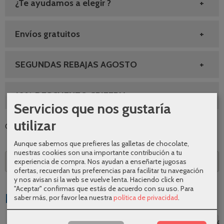
¿Te ayudamos a elegir ?
Envíos gratuitos
SEGUNDAS REBAJAS AGOSTO
10% DESCUENTO GRIFERIA
Servicios que nos gustaría
utilizar
Categoría:
Grifería
|
Tags:
|
Comentarios
Aunque sabemos que prefieres las galletas de chocolate,
nuestras cookies son una importante contribución a tu
experiencia de compra. Nos ayudan a enseñarte jugosas
Descripción
ofertas, recuerdan tus preferencias para facilitar tu navegación
y nos avisan si la web se vuelve lenta. Haciendo click en
"Aceptar" confirmas que estás de acuerdo con su uso.
Para
Productos Relacionados
saber más, por favor lea nuestra
política de privacidad
.
-26 %
-30 %
-26 %
-20 %