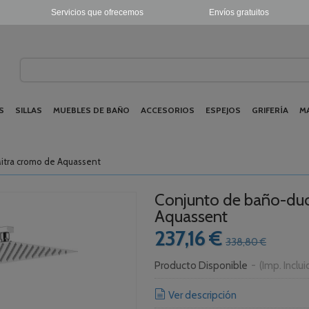
Servicios que ofrecemos
Envíos gratuitos
S
SILLAS
MUEBLES DE BAÑO
ACCESORIOS
ESPEJOS
GRIFERÍA
M
tra cromo de Aquassent
Conjunto de baño-du
Aquassent
237,16 €
338,80 €
Producto Disponible
-
(Imp. Inclu
Ver descripción