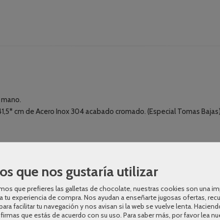
e mano.
141,5* cm de Acero Inox 304 acabado cromado. (Especial Tomas Bajas
uidor y caño de bañera plegable.
os que nos gustaría utilizar
efecto lluvia, cuadrado de 25 x 25 cm. con rótula orientable.
os que prefieres las galletas de chocolate, nuestras cookies son una i
a tu experiencia de compra. Nos ayudan a enseñarte jugosas ofertas, rec
para facilitar tu navegación y nos avisan si la web se vuelve lenta. Haciend
nfirmas que estás de acuerdo con su uso.
Para saber más, por favor lea nu