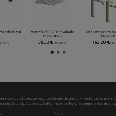
mando Misuri
Rociador RDC002 cuadrado
Grifo lavabo alto
extraplano...
Loop de..
36,32 €
163,20 €
8,65 €
49,08 €
20
sa.com podrás realizar pago con tarjeta de crédito y mediante transferenci
pleta de productos para tu baño, mesas y sillas con el mejor precio garanti
Mesas
ia