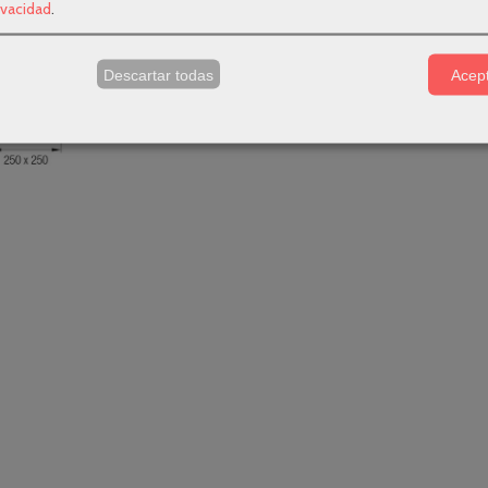
rivacidad
.
s
Descartar todas
Acept