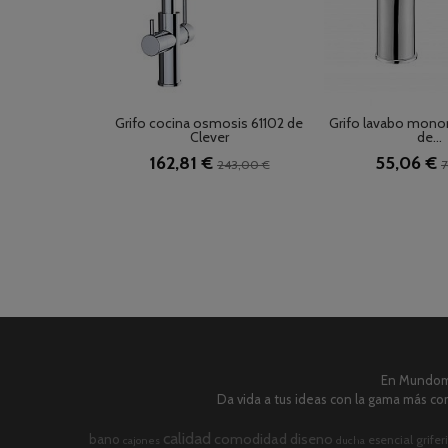
Grifo cocina osmosis 61102 de
Grifo lavabo mono
Clever
de...
162,81 €
55,06 €
243,00 €
7
En Mundome
Da vida a tus ideas con la gama más com
calidad
comodidad
diseno
bano
esencial
grifer
cajones
ducha