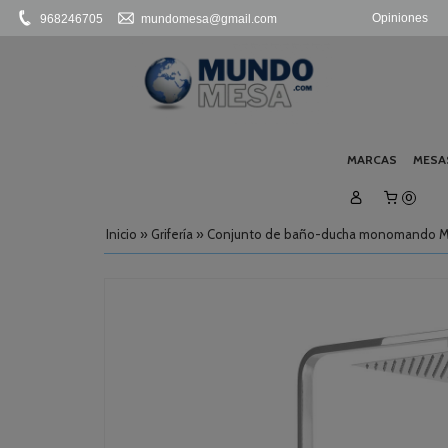
Opiniones
968246705
mundomesa@gmail.com
MARCAS
MESA
0
Inicio
»
Grifería
»
Conjunto de baño-ducha monomando Mi