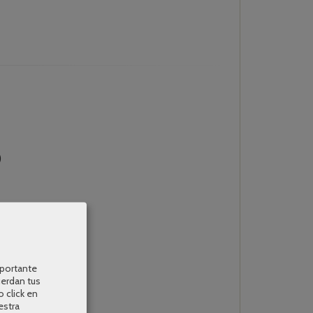
)
mportante
uerdan tus
o click en
estra