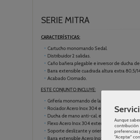
SERIE MITRA
CARACTERÍSTICAS:
Cartucho monomando Sedal.
Distribuidor 2 salidas.
Caño bañera plegable e inversor de ducha d
Barra extensible cuadrada altura extra 80,5/
Acabado Cromado.
ESTE CONJUNTO INCLUYE:
Grifería monomando de latón, incluye distrib
Servici
Rociador Acero Inox 304 extraplano, anti-cal, 
Ducha de mano anti-cal, efecto lluvia.
Aunque sabem
Flexo Acero Inox 304 extensible 150/180 cm.
contribución 
Soporte deslizante y orientable.
preferencias 
"Aceptar" co
Barra extensible Acero Inox 304.