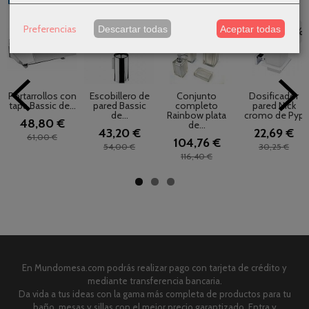
Preferencias
Descartar todas
Aceptar todas
-20 %
-20 %
-10 %
-25 %
Portarrollos con
Escobillero de
Conjunto
Dosificador
tapa Bassic de...
pared Bassic
completo
pared Nick
de...
Rainbow plata
cromo de Pyp
48,80 €
de...
43,20 €
22,69 €
61,00 €
104,76 €
54,00 €
30,25 €
116,40 €
En Mundomesa.com podrás realizar pago con tarjeta de crédito y
mediante transferencia bancaria.
Da vida a tus ideas con la gama más completa de productos para tu
baño, mesas y sillas con el mejor precio garantizado. Entra y