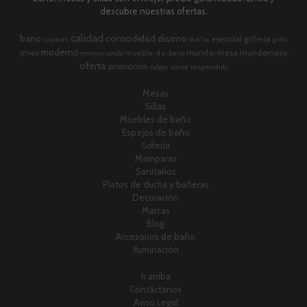
descubre nuestras ofertas.
calidad
comodidad
diseno
bano
esencial
griferia
cajones
ducha
grifo
moderno
imex
mundo-mesa
mundomesa
monomando
mueble-de-bano
oferta
promocion
salgar
sonia
suspendido
Mesas
Sillas
Muebles de baño
Espejos de baño
Grifería
Mamparas
Sanitarios
Platos de ducha y bañeras
Decoración
Marcas
Blog
Accesorios de baño
Iluminación
Ir arriba
Contáctanos
Aviso Legal