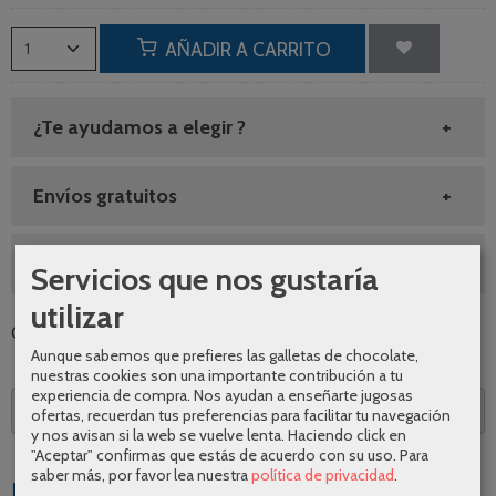
AÑADIR A CARRITO
¿Te ayudamos a elegir ?
Envíos gratuitos
SEGUNDAS REBAJAS AGOSTO
Servicios que nos gustaría
utilizar
Categoría:
Accesorios de baño
|
Tags:
|
Comentarios
Aunque sabemos que prefieres las galletas de chocolate,
nuestras cookies son una importante contribución a tu
experiencia de compra. Nos ayudan a enseñarte jugosas
Descripción
ofertas, recuerdan tus preferencias para facilitar tu navegación
y nos avisan si la web se vuelve lenta. Haciendo click en
"Aceptar" confirmas que estás de acuerdo con su uso.
Para
saber más, por favor lea nuestra
política de privacidad
.
Productos Relacionados