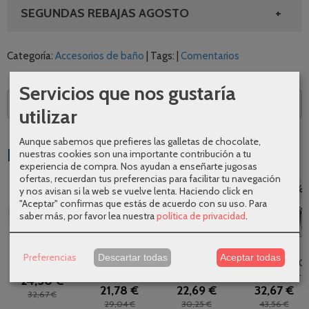
SEGUNDAS REBAJAS AGOSTO
Categoría:
Accesorios de baño
|
Tags:
|
Comentarios
Servicios que nos gustaría
Descripción
utilizar
Aunque sabemos que prefieres las galletas de chocolate,
Productos Relacionados
nuestras cookies son una importante contribución a tu
experiencia de compra. Nos ayudan a enseñarte jugosas
ofertas, recuerdan tus preferencias para facilitar tu navegación
-25 %
-25 %
-25 %
-25 %
y nos avisan si la web se vuelve lenta. Haciendo click en
"Aceptar" confirmas que estás de acuerdo con su uso.
Para
saber más, por favor lea nuestra
política de privacidad
.
Repisa Anari
Portavasos
Portarrollos sin
Espejo de
Preferencias
Descartar todas
Aceptar todas
cromo de Pyp
pared Kiro
tapa Dona
aumento x3 AC-
cromo de Pyp
cromo de...
256 flexible...
24,50 €
21,78 €
22,69 €
32,67 €
32,67 €
29,04 €
30,25 €
43,56 €