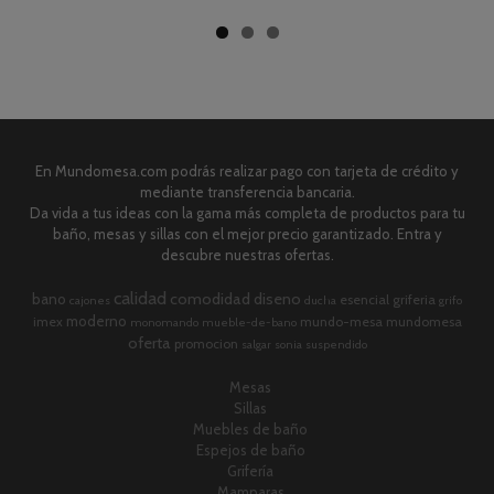
En Mundomesa.com podrás realizar pago con tarjeta de crédito y
mediante transferencia bancaria.
Da vida a tus ideas con la gama más completa de productos para tu
baño, mesas y sillas con el mejor precio garantizado. Entra y
descubre nuestras ofertas.
calidad
comodidad
diseno
bano
esencial
griferia
cajones
ducha
grifo
moderno
imex
mundo-mesa
mundomesa
monomando
mueble-de-bano
oferta
promocion
salgar
sonia
suspendido
Mesas
Sillas
Muebles de baño
Espejos de baño
Grifería
Mamparas