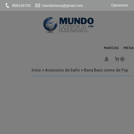
Opiniones
968246705
mundomesa@gmail.com
MARCAS
MESA
0
Inicio
»
Accesorios de baño
»
Barra Basic cromo de Pyp