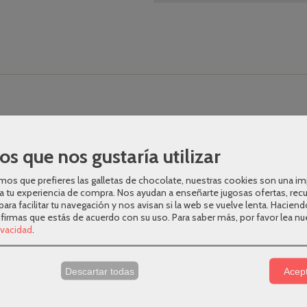
os que nos gustaría utilizar
os que prefieres las galletas de chocolate, nuestras cookies son una i
a tu experiencia de compra. Nos ayudan a enseñarte jugosas ofertas, rec
a: 42,5 x 3,5 x 6,5 cm - Pequeña: 32,5 x 3,5 x 6,5 cm.
para facilitar tu navegación y nos avisan si la web se vuelve lenta. Haciend
nfirmas que estás de acuerdo con su uso.
Para saber más, por favor lea nu
rivacidad
.
s
Descartar todas
Acept
o con agua, y secar con un paño seco.