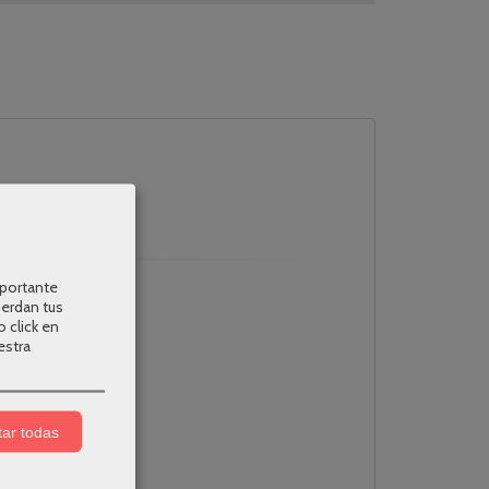
mportante
uerdan tus
o click en
estra
ar todas