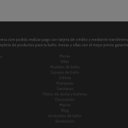
sa.com podrás realizar pago con tarjeta de crédito y mediante transferenci
pleta de productos para tu baño, mesas y sillas con el mejor precio garanti
Mesas
ia
Sillas
Muebles de baño
Espejos de baño
Grifería
Mamparas
Sanitarios
Platos de ducha y bañeras
Decoración
Marcas
Blog
Accesorios de baño
Iluminación