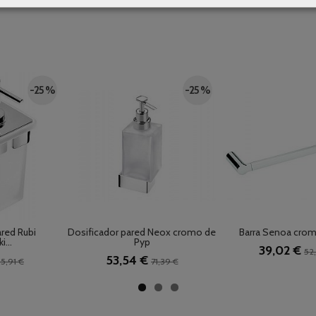
-25 %
-25 %
red Rubi
Dosificador pared Neox cromo de
Barra Senoa cro
...
Pyp
39,02 €
52
53,54 €
5,91 €
71,39 €