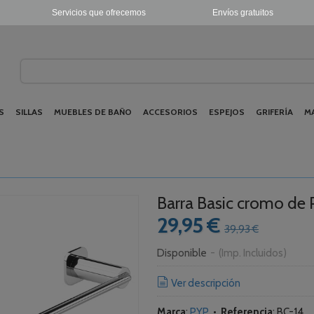
Servicios que ofrecemos
Envíos gratuitos
S
SILLAS
MUEBLES DE BAÑO
ACCESORIOS
ESPEJOS
GRIFERÍA
M
Barra Basic cromo de 
29,95 €
39,93 €
Disponible
-
(Imp. Incluidos)
Ver descripción
Marca
:
PYP
•
Referencia
:
BC-14