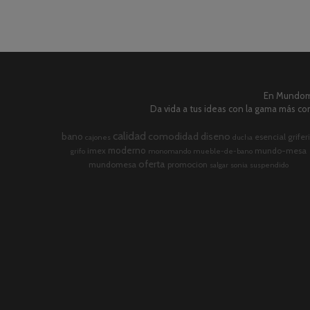
En Mundome
Da vida a tus ideas con la gama más com
calidad
comodidad
diseno
bano
esencial
grifer
cajones
ducha
moderno
imex
mundo-mesa
grifo
monomando
mueble-de-bano
oferta
mundomesa
promocion
salgar
sonia
suspendido