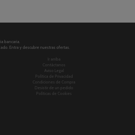
a bancaria.
zado. Entra y descubre nuestras ofertas.
Ir arriba
Contáctanos
Aviso Legal
Política de Privacidad
Condiciones de Compra
Desistir de un pedido
Políticas de Cookies