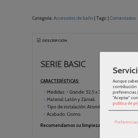
Categoría:
Accesorios de baño
|
Tags:
|
Comentarios
DESCRIPCIÓN
SERIE BASIC
Servici
CARACTERÍSTICAS:
Aunque sabem
contribución 
Medidas: - Grande: 52,5 x 3,5 x 6,5 cm - Median
preferencias 
"Aceptar" co
Material: Latón y Zámak.
política de p
Tipo de instalación: Atornillado u Adhesivo.
Acabado: Cromo.
Preferencia
Recomendamos su limpieza con un paño húmed