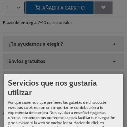
AÑADIR A CARRITO
Plazo de entrega:
7-10 días laborales.
¿Te ayudamos a elegir ?
Envíos gratuitos
SEGUNDAS REBAJAS AGOSTO
Servicios que nos gustaría
utilizar
10% DESCUENTO GRIFERIA
Aunque sabemos que prefieres las galletas de chocolate,
nuestras cookies son una importante contribución a tu
experiencia de compra. Nos ayudan a enseñarte jugosas
Categoría:
Grifería
|
Tags:
|
Comentarios
ofertas, recuerdan tus preferencias para facilitar tu navegación
y nos avisan si la web se vuelve lenta. Haciendo click en