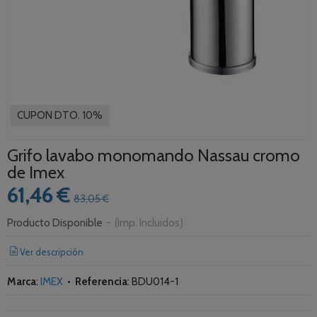
CUPON DTO. 10%
Grifo lavabo monomando Nassau cromo
de Imex
61,46 €
83,05 €
Producto Disponible
-
(Imp. Incluidos)
Ver descripción
Marca
:
IMEX
•
Referencia
:
BDU014-1