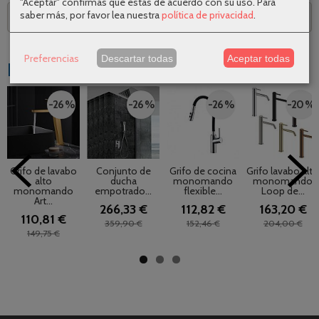
"Aceptar" confirmas que estás de acuerdo con su uso.
Para
saber más, por favor lea nuestra
política de privacidad
.
Descripción
Preferencias
Descartar todas
Aceptar todas
Productos Relacionados
-26 %
-26 %
-26 %
-20 %
Grifo de lavabo
Conjunto de
Grifo de cocina
Grifo lavabo alto
alto
ducha
monomando
monomando
monomando
empotrado...
flexible...
Loop de...
Art...
266,33 €
112,82 €
163,20 €
110,81 €
359,90 €
152,46 €
204,00 €
149,75 €