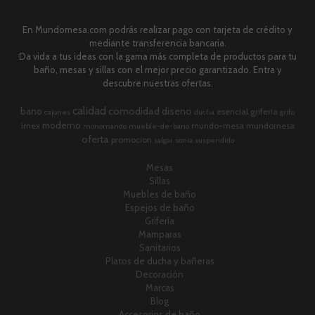
En Mundomesa.com podrás realizar pago con tarjeta de crédito y
mediante transferencia bancaria.
Da vida a tus ideas con la gama más completa de productos para tu
baño, mesas y sillas con el mejor precio garantizado. Entra y
descubre nuestras ofertas.
calidad
comodidad
diseno
bano
esencial
griferia
cajones
ducha
grifo
moderno
imex
mundo-mesa
mundomesa
monomando
mueble-de-bano
oferta
promocion
salgar
sonia
suspendido
Mesas
Sillas
Muebles de baño
Espejos de baño
Grifería
Mamparas
Sanitarios
Platos de ducha y bañeras
Decoración
Marcas
Blog
Accesorios de baño