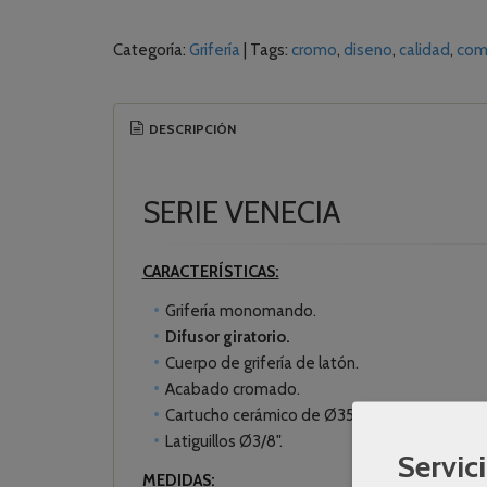
Categoría:
Grifería
|
Tags:
cromo
diseno
calidad
com
DESCRIPCIÓN
SERIE VENECIA
CARACTERÍSTICAS:
Grifería monomando.
Difusor giratorio.
Cuerpo de grifería de latón.
Acabado cromado.
Cartucho cerámico de Ø35 mm.
Latiguillos Ø3/8".
Servici
MEDIDAS: