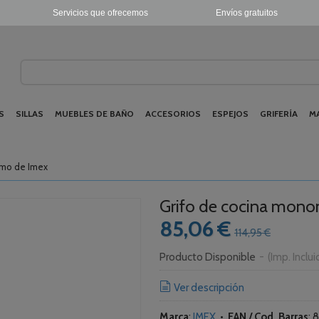
Servicios que ofrecemos
Envíos gratuitos
S
SILLAS
MUEBLES DE BAÑO
ACCESORIOS
ESPEJOS
GRIFERÍA
M
omo de Imex
Grifo de cocina mon
85,06 €
114,95 €
Producto Disponible
-
(Imp. Inclu
Ver descripción
Marca
:
IMEX
•
EAN / Cod. Barras
:
8