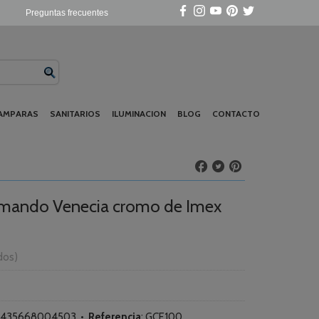
Preguntas frecuentes
AMPARAS
SANITARIOS
ILUMINACION
BLOG
CONTACTO
omando Venecia cromo de Imex
idos)
435668004503
•
Referencia
:
GCE100