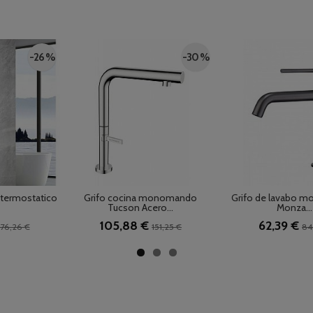
-26 %
-30 %
 termostatico
Grifo cocina monomando
Grifo de lavabo 
Tucson Acero...
Monza...
105,88 €
62,39 €
76,26 €
151,25 €
84