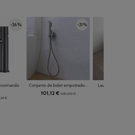
-26 %
-21 %
monomando
Conjunto de bidet empotrado...
Lavabo porcelanico
sobre...
101,12 €
128,00 €
135,27 €
,31 €
167,