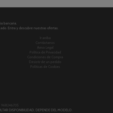
a bancaria.
zado. Entra y descubre nuestras ofertas.
Ir arriba
Contáctanos
Aviso Legal
Política de Privacidad
Condiciones de Compra
Desistir de un pedido
Políticas de Cookies
|
968246705
LTAR DISPONIBILIDAD, DEPENDE DEL MODELO .