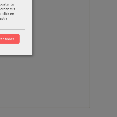
mportante
uerdan tus
o click en
estra
ar todas