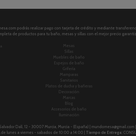
sa.com podrás realizar pago con tarjeta de crédito y mediante transferenci
pleta de productos para tu baño, mesas y sillas con el mejor precio garanti
Mesas
ia
Sillas
Muebles de baño
Espejos de baño
Grifería
Mamparas
Sanitarios
Platos de ducha y bañeras
Decoración
Marcas
Blog
Accesorios de baño
Iluminación
 Salvador Dalí, 12 - 30007 Murcia, Murcia - (España) | mundomesa@gmail.com 
 h.de lunes a viernes - sabados de 10:00 a 14:00 |
Tiempo de Entrega:
CONSU