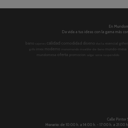
En Mundome
Da vida a tus ideas con la gama más com
calidad
comodidad
diseno
bano
esencial
grifer
cajones
ducha
moderno
imex
mundo-mesa
grifo
monomando
mueble-de-bano
oferta
mundomesa
promocion
salgar
sonia
suspendido
Calle Pintor
Horario:
de 10:00 h. a 14:00 h. - 17:00 h. a 21:00