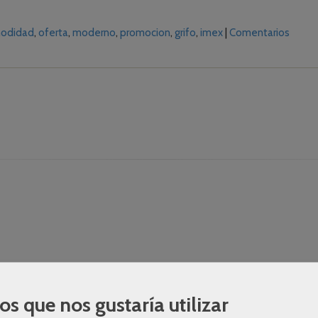
odidad
oferta
moderno
promocion
grifo
imex
|
Comentarios
os que nos gustaría utilizar