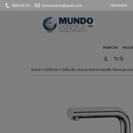
Opiniones
968246705
mundomesa@gmail.com
MARCAS
MESA
0
Inicio
»
Grifería
»
Grifo de cocina monomando Venecia cr