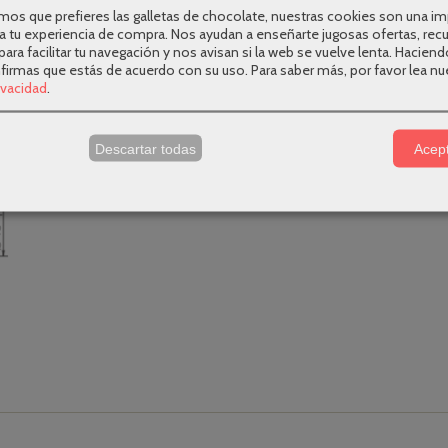
os que prefieres las galletas de chocolate, nuestras cookies son una i
a tu experiencia de compra. Nos ayudan a enseñarte jugosas ofertas, rec
para facilitar tu navegación y nos avisan si la web se vuelve lenta. Haciend
nfirmas que estás de acuerdo con su uso.
Para saber más, por favor lea nu
rivacidad
.
s
Descartar todas
Acept