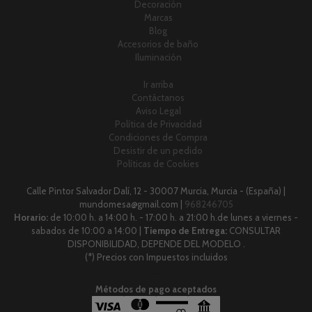
Decoración
Marcas
Blog
Accesorios de baño
Iluminación
Ir arriba
Contáctanos
Aviso Legal
Política de Privacidad
Condiciones de Compra
Desistir de un pedido
Políticas de Cookies
Calle Pintor Salvador Dalí, 12 - 30007 Murcia, Murcia - (España) |
mundomesa@gmail.com |
968246705
Horario:
de 10:00 h. a 14:00 h. - 17:00 h. a 21:00 h.de lunes a viernes -
sabados de 10:00 a 14:00 |
Tiempo de Entrega:
CONSULTAR
DISPONIBILIDAD, DEPENDE DEL MODELO .
(*) Precios con Impuestos incluidos
Métodos de pago aceptados