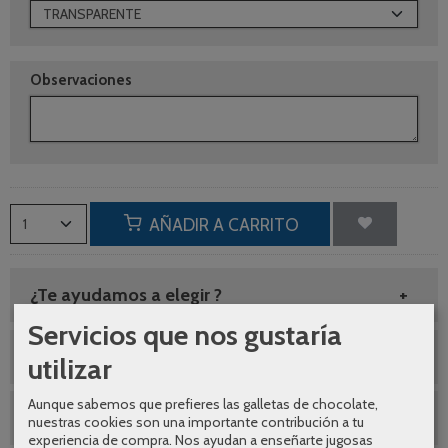
Observaciones
AÑADIR A CARRITO
¿Te ayudamos a elegir ?
Servicios que nos gustaría
Envíos gratuitos
utilizar
Aunque sabemos que prefieres las galletas de chocolate,
SEGUNDAS REBAJAS AGOSTO
nuestras cookies son una importante contribución a tu
experiencia de compra. Nos ayudan a enseñarte jugosas