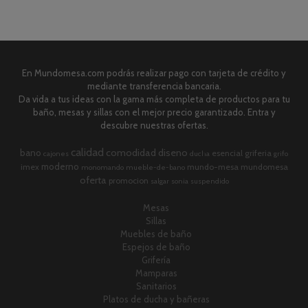
En Mundomesa.com podrás realizar pago con tarjeta de crédito y
mediante transferencia bancaria.
Da vida a tus ideas con la gama más completa de productos para tu
baño, mesas y sillas con el mejor precio garantizado. Entra y
descubre nuestras ofertas.
calidad
comodidad
diseno
bano
esencial
griferia
cajones
ducha
grifo
moderno
imex
mundo-mesa
mundomesa
monomando
mueble-de-bano
oferta
promocion
salgar
sonia
suspendido
Mesas
Sillas
Muebles de baño
Espejos de baño
Grifería
Mamparas
Sanitarios
Platos de ducha y bañeras