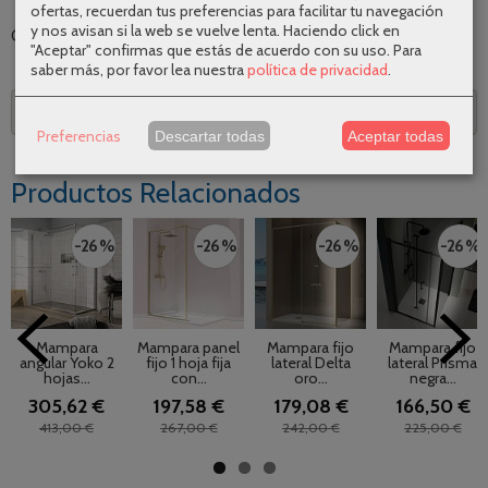
ofertas, recuerdan tus preferencias para facilitar tu navegación
y nos avisan si la web se vuelve lenta. Haciendo click en
Categoría:
Angulares de ducha
|
Tags:
|
Comentarios
"Aceptar" confirmas que estás de acuerdo con su uso.
Para
saber más, por favor lea nuestra
política de privacidad
.
Descripción
Preferencias
Descartar todas
Aceptar todas
Productos Relacionados
-26 %
-26 %
-26 %
-26 %
Mampara
Mampara panel
Mampara fijo
Mampara fijo
angular Yoko 2
fijo 1 hoja fija
lateral Delta
lateral Prisma
hojas...
con...
oro...
negra...
305,62 €
197,58 €
179,08 €
166,50 €
413,00 €
267,00 €
242,00 €
225,00 €