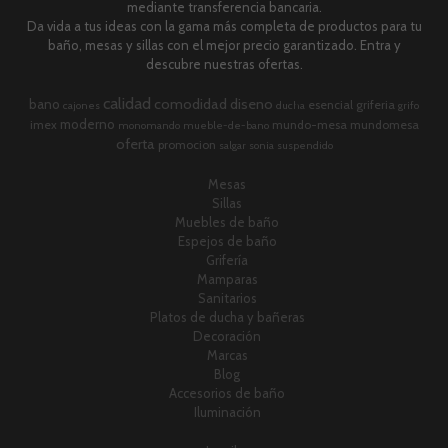
mediante transferencia bancaria.
Da vida a tus ideas con la gama más completa de productos para tu
baño, mesas y sillas con el mejor precio garantizado. Entra y
descubre nuestras ofertas.
calidad
comodidad
diseno
bano
esencial
griferia
cajones
ducha
grifo
moderno
imex
mundo-mesa
mundomesa
monomando
mueble-de-bano
oferta
promocion
salgar
sonia
suspendido
Mesas
Sillas
Muebles de baño
Espejos de baño
Grifería
Mamparas
Sanitarios
Platos de ducha y bañeras
Decoración
Marcas
Blog
Accesorios de baño
Iluminación