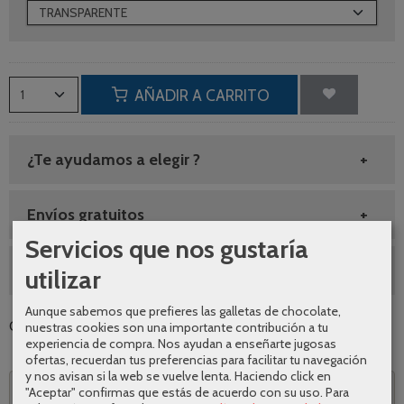
AÑADIR A CARRITO
¿Te ayudamos a elegir ?
Envíos gratuitos
Servicios que nos gustaría
SEGUNDAS REBAJAS AGOSTO
utilizar
Aunque sabemos que prefieres las galletas de chocolate,
Categoría:
Frontales de ducha
|
Tags:
|
Comentarios
nuestras cookies son una importante contribución a tu
experiencia de compra. Nos ayudan a enseñarte jugosas
ofertas, recuerdan tus preferencias para facilitar tu navegación
y nos avisan si la web se vuelve lenta. Haciendo click en
Descripción
"Aceptar" confirmas que estás de acuerdo con su uso.
Para