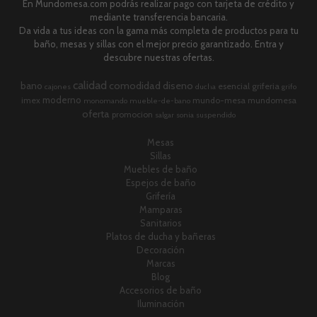
En Mundomesa.com podrás realizar pago con tarjeta de crédito y
mediante transferencia bancaria.
Da vida a tus ideas con la gama más completa de productos para tu
baño, mesas y sillas con el mejor precio garantizado. Entra y
descubre nuestras ofertas.
calidad
comodidad
diseno
bano
esencial
griferia
cajones
ducha
grifo
moderno
imex
mundo-mesa
mundomesa
monomando
mueble-de-bano
oferta
promocion
salgar
sonia
suspendido
Mesas
Sillas
Muebles de baño
Espejos de baño
Grifería
Mamparas
Sanitarios
Platos de ducha y bañeras
Decoración
Marcas
Blog
Accesorios de baño
Iluminación