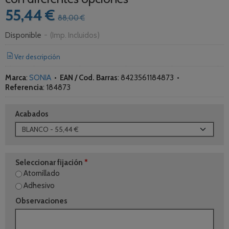
55,44 €
88,00 €
Disponible
-
(Imp. Incluidos)
Ver descripción
Marca
:
SONIA
•
EAN / Cod. Barras
:
8423561184873
•
Referencia
:
184873
Acabados
Seleccionar fijación
*
Atornillado
Adhesivo
Observaciones