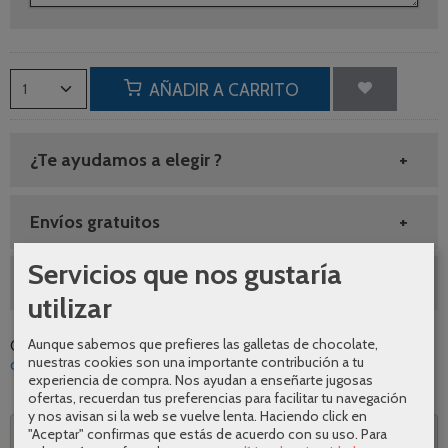
AÑADIR A CARRITO
¿Te ayudamos a elegir ?
Envíos gratuitos
Servicios que nos gustaría
SEGUNDAS REBAJAS AGOSTO
utilizar
Aunque sabemos que prefieres las galletas de chocolate,
Categoría:
Accesorios de baño
|
Tags:
bano
diseno
calidad
nuestras cookies son una importante contribución a tu
comodidad
moderno
mundo-mesa
sonia
|
Comentarios
experiencia de compra. Nos ayudan a enseñarte jugosas
ofertas, recuerdan tus preferencias para facilitar tu navegación
y nos avisan si la web se vuelve lenta. Haciendo click en
"Aceptar" confirmas que estás de acuerdo con su uso.
Para
Descripción