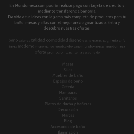
En Mundomesa.com podrás realizar pago con tarjeta de crédito y
mediante transferencia bancaria.
Da vida a tus ideas con la gama más completa de productos para tu
baño, mesas y sillas con el mejor precio garantizado. Entra y
descubre nuestras ofertas.
calidad
comodidad
diseno
bano
esencial
griferia
cajones
ducha
grifo
moderno
imex
mundo-mesa
mundomesa
monomando
mueble-de-bano
oferta
promocion
salgar
sonia
suspendido
Mesas
Sillas
Muebles de baño
Espejos de baño
Grifería
Mamparas
Sanitarios
Platos de ducha y bañeras
Decoración
Marcas
Blog
Accesorios de baño
Iluminación