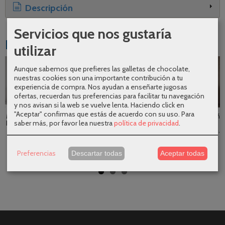
Descripción
Servicios que nos gustaría
Productos Relacionados
utilizar
Aunque sabemos que prefieres las galletas de chocolate,
-20 %
nuestras cookies son una importante contribución a tu
experiencia de compra. Nos ayudan a enseñarte jugosas
ofertas, recuerdan tus preferencias para facilitar tu navegación
y nos avisan si la web se vuelve lenta. Haciendo click en
"Aceptar" confirmas que estás de acuerdo con su uso.
Para
Mueble de baño
Mueble de baño
Mueble de baño
Mueble de baño
saber más, por favor lea nuestra
política de privacidad
.
Deco con patas
Noja
Noja
Noja
de...
suspendido 4...
suspendido 4...
suspendido 4...
1.632,00 €
780,45 €
520,30 €
520,30 €
Preferencias
2.040,00 €
Descartar todas
Aceptar todas