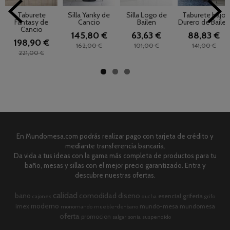
Taburete
Silla Yanky de
Silla Logo de
Taburete bajo
Fantasy de
Cancio
Bailen
Durero de Bailen
Cancio
145,80 €
63,63 €
88,83 €
198,90 €
162,00 €
101,00 €
141,00 €
221,00 €
En Mundomesa.com podrás realizar pago con tarjeta de crédito y
mediante transferencia bancaria.
Da vida a tus ideas con la gama más completa de productos para tu
baño, mesas y sillas con el mejor precio garantizado. Entra y
descubre nuestras ofertas.
calidad
comodidad
diseno
bano
esencial
griferia
cajones
ducha
grifo
moderno
imex
mundo-mesa
mundomesa
monomando
mueble-de-bano
oferta
promocion
salgar
sonia
suspendido