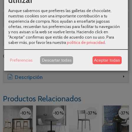
¿Te ayudamos a elegir ?
Aunque sabemos que prefieres las galletas de chocolate,
nuestras cookies son una importante contribución a tu
Envíos gratuitos
experiencia de compra. Nos ayudan a enseñarte jugosas
ofertas, recuerdan tus preferencias para facilitar tu navegación
y nos avisan si la web se vuelve lenta. Haciendo click en
"Aceptar" confirmas que estás de acuerdo con su uso.
Para
SEGUNDAS REBAJAS AGOSTO
saber más, por favor lea nuestra
política de privacidad
.
Categoría:
Sillas
|
Tags:
|
Comentarios
Preferencias
Descartar todas
Aceptar todas
Descripción
Productos Relacionados
-10 %
-10 %
-37 %
-37 %