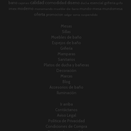
calidad
comodidad
diseno
bano
esencial
griferia
cajones
ducha
grifo
moderno
imex
mundo-mesa
mundomesa
monomando
mueble-de-bano
oferta
promocion
salgar
sonia
suspendido
Mesas
Sillas
Muebles de baño
Espejos de baño
Grifería
Mamparas
Sanitarios
Platos de ducha y bañeras
Decoración
Marcas
Blog
Accesorios de baño
Iluminación
Ir arriba
Contáctanos
Aviso Legal
Política de Privacidad
Condiciones de Compra