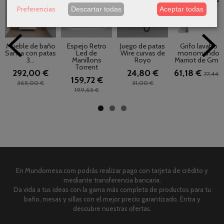
Preferencias
Descartar todas
Aceptar todas
Mueble de baño
Espejo Retro
Juego de patas
Grifo lavabo
Sansa con patas
Led de
Wire curvas de
monomando
3...
Manillons
Royo
Marriot de Gme
Torrent
292,00 €
24,80 €
61,18 €
77,44 €
159,72 €
365,00 €
31,00 €
199,65 €
En Mundomesa.com podrás realizar pago con tarjeta de crédito y
mediante transferencia bancaria.
Da vida a tus ideas con la gama más completa de productos para tu
baño, mesas y sillas con el mejor precio garantizado. Entra y
descubre nuestras ofertas.