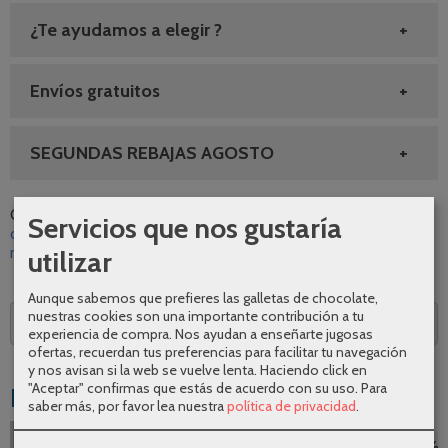
¿Te ayudamos a elegir ?
Envíos gratuitos
SEGUNDAS REBAJAS AGOSTO
Categoría:
Frontales de ducha
|
Tags:
negro
profiltek
oferta
Servicios que nos gustaría
ducha
plata-alto-brillo
entrega-rapida
stock
abatible
servicio-
rapido
|
Comentarios
utilizar
Aunque sabemos que prefieres las galletas de chocolate,
nuestras cookies son una importante contribución a tu
Descripción
experiencia de compra. Nos ayudan a enseñarte jugosas
ofertas, recuerdan tus preferencias para facilitar tu navegación
y nos avisan si la web se vuelve lenta. Haciendo click en
"Aceptar" confirmas que estás de acuerdo con su uso.
Para
Productos Relacionados
saber más, por favor lea nuestra
política de privacidad
.
-20 %
-20 %
-20 %
-21 %