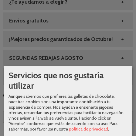
¿Te ayudamos a elegir ?
Envíos gratuitos
¡Mejores precios garantizados de Octubre!
SEGUNDAS REBAJAS AGOSTO
Servicios que nos gustaría
10% DESCUENTO GRIFERIA
utilizar
Categoría:
Grifería
|
Tags:
|
Comentarios
Aunque sabemos que prefieres las galletas de chocolate,
nuestras cookies son una importante contribución a tu
experiencia de compra. Nos ayudan a enseñarte jugosas
ofertas, recuerdan tus preferencias para facilitar tu navegación
Descripción
y nos avisan si la web se vuelve lenta. Haciendo click en
"Aceptar" confirmas que estás de acuerdo con su uso.
Para
saber más, por favor lea nuestra
política de privacidad
.