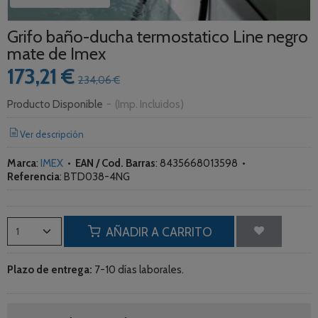
Grifo baño-ducha termostatico Line negro
mate de Imex
173,21 €
234,06 €
Producto Disponible
-
(Imp. Incluidos)
Ver descripción
Marca
:
IMEX
•
EAN / Cod. Barras
:
8435668013598
•
Referencia
:
BTD038-4NG
AÑADIR A CARRITO
Plazo de entrega:
7-10 días laborales.