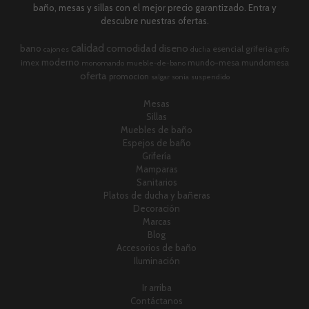
baño, mesas y sillas con el mejor precio garantizado. Entra y
descubre nuestras ofertas.
calidad
comodidad
diseno
bano
esencial
griferia
cajones
ducha
grifo
moderno
imex
mundo-mesa
mundomesa
monomando
mueble-de-bano
oferta
promocion
salgar
sonia
suspendido
Mesas
Sillas
Muebles de baño
Espejos de baño
Grifería
Mamparas
Sanitarios
Platos de ducha y bañeras
Decoración
Marcas
Blog
Accesorios de baño
Iluminación
Ir arriba
Contáctanos