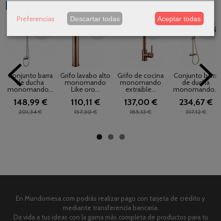
Productos Relacionados
Preferencias
Descartar todas
Aceptar todas
-26 %
-30 %
-26 %
-26 %
Conjunto barra
Grifo lavabo alto
Grifo de cocina
Conjunto barra
de ducha
monomando
monomando
de ducha
monomando...
Like oro...
extraible...
monomando...
148,99 €
110,11 €
137,00 €
234,67 €
201,34 €
157,30 €
185,13 €
317,12 €
En Mundomesa.com podrás realizar pago con tarjeta de crédito y
mediante transferencia bancaria.
Da vida a tus ideas con la gama más completa de productos para tu