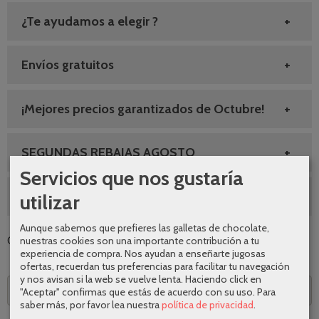
¿Te ayudamos a elegir ?
Envíos gratuitos
¡Mejores precios garantizados de Octubre!
SEGUNDAS REBAJAS AGOSTO
Servicios que nos gustaría
10% DESCUENTO GRIFERIA
utilizar
Aunque sabemos que prefieres las galletas de chocolate,
nuestras cookies son una importante contribución a tu
Categoría:
Grifería
|
Tags:
|
Comentarios
experiencia de compra. Nos ayudan a enseñarte jugosas
ofertas, recuerdan tus preferencias para facilitar tu navegación
y nos avisan si la web se vuelve lenta. Haciendo click en
Descripción
"Aceptar" confirmas que estás de acuerdo con su uso.
Para
saber más, por favor lea nuestra
política de privacidad
.