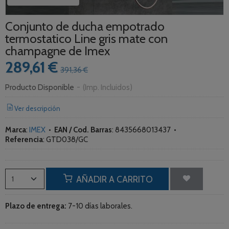
Conjunto de ducha empotrado
termostatico Line gris mate con
champagne de Imex
289,61 €
391,36 €
Producto Disponible
-
(Imp. Incluidos)
Ver descripción
Marca
:
IMEX
•
EAN / Cod. Barras
:
8435668013437
•
Referencia
:
GTD038/GC
AÑADIR A CARRITO
Plazo de entrega:
7-10 días laborales.