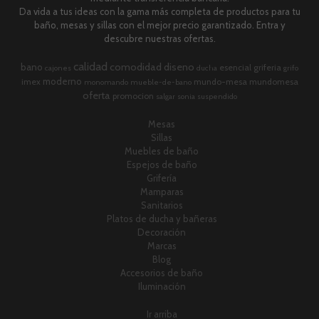
Da vida a tus ideas con la gama más completa de productos para tu
baño, mesas y sillas con el mejor precio garantizado. Entra y
descubre nuestras ofertas.
calidad
comodidad
diseno
bano
esencial
griferia
cajones
ducha
grifo
moderno
imex
mundo-mesa
mundomesa
monomando
mueble-de-bano
oferta
promocion
salgar
sonia
suspendido
Mesas
Sillas
Muebles de baño
Espejos de baño
Grifería
Mamparas
Sanitarios
Platos de ducha y bañeras
Decoración
Marcas
Blog
Accesorios de baño
Iluminación
Ir arriba