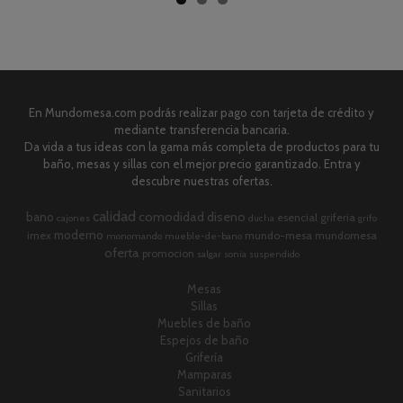
En Mundomesa.com podrás realizar pago con tarjeta de crédito y
mediante transferencia bancaria.
Da vida a tus ideas con la gama más completa de productos para tu
baño, mesas y sillas con el mejor precio garantizado. Entra y
descubre nuestras ofertas.
calidad
comodidad
diseno
bano
esencial
griferia
cajones
ducha
grifo
moderno
imex
mundo-mesa
mundomesa
monomando
mueble-de-bano
oferta
promocion
salgar
sonia
suspendido
Mesas
Sillas
Muebles de baño
Espejos de baño
Grifería
Mamparas
Sanitarios