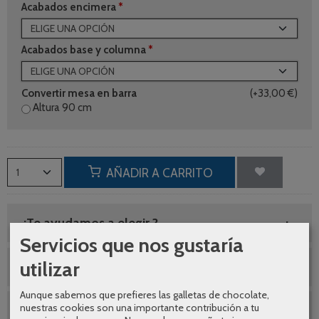
Acabados encimera
*
Acabados base y columna
*
Convertir mesa en barra
(+33,00 €)
Altura 90 cm
AÑADIR A CARRITO
¿Te ayudamos a elegir ?
Servicios que nos gustaría
utilizar
Envíos gratuitos
Aunque sabemos que prefieres las galletas de chocolate,
nuestras cookies son una importante contribución a tu
SEGUNDAS REBAJAS AGOSTO