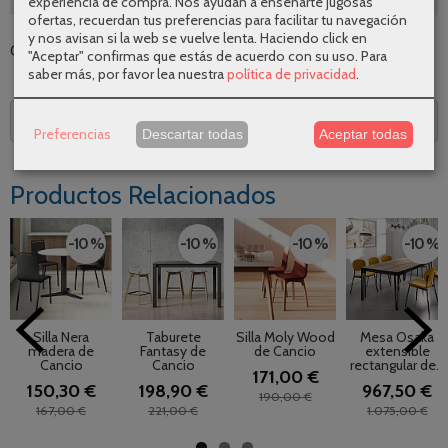
experiencia de compra. Nos ayudan a enseñarte jugosas
ofertas, recuerdan tus preferencias para facilitar tu navegación
y nos avisan si la web se vuelve lenta. Haciendo click en
Categoría:
Mesas
|
Tags:
|
Comentarios
"Aceptar" confirmas que estás de acuerdo con su uso.
Para
saber más, por favor lea nuestra
política de privacidad
.
Descripción
Preferencias
Descartar todas
Aceptar todas
Productos Relacionados
-10 %
-10 %
-10 %
-10 %
Silla Nera
Taburete
Silla Moly Wood
Mesa Osaka
madera de
Fantasy de
de Cancio
extensible
Cancio
Cancio
rectangular de...
171,00 €
150,30 €
198,90 €
967,50 €
190,00 €
167,00 €
221,00 €
1.075,00 €