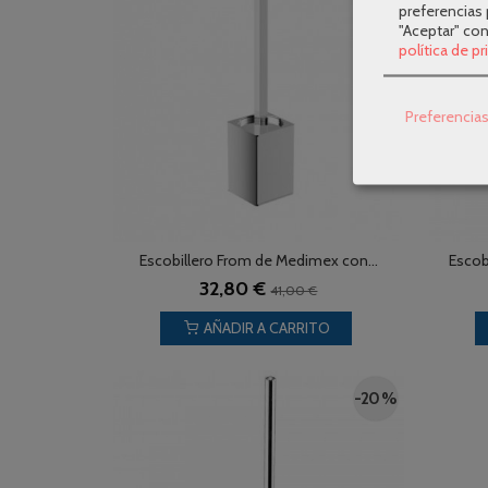
preferencias 
"Aceptar" co
política de p
Preferencia
Escobillero From de Medimex con...
Escobi
32,80 €
41,00 €
AÑADIR A CARRITO
-20 %