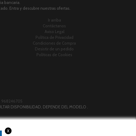
a bancaria.
zado. Entra y descubre nuestras ofertas.
Ir arriba
Contáctanos
Aviso Legal
Política de Privacidad
Condiciones de Compra
Desistir de un pedido
Políticas de Cookies
|
968246705
LTAR DISPONIBILIDAD, DEPENDE DEL MODELO .
X