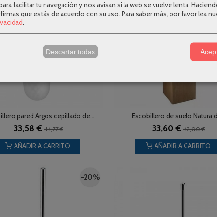
para facilitar tu navegación y nos avisan si la web se vuelve lenta. Haciend
nfirmas que estás de acuerdo con su uso.
Para saber más, por favor lea nu
rivacidad
.
s
Descartar todas
Acept
llero pared Argos cepillado de...
Escobillero de suelo Natura d
33,58 €
33,60 €
44,77 €
42,00 €
AÑADIR A CARRITO
AÑADIR A CARRITO
-20 %