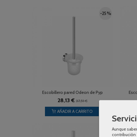
-25 %
Escobillero pared Odeon de Pyp
Esco
28,13 €
37,51 €
AÑADIR A CARRITO
Servici
Aunque sabem
-20 %
contribución 