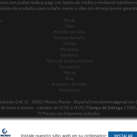
sa.com podrás realizar pago con tarjeta de crédito y mediante transferenci
pleta de productos para tu baño, mesas y sillas con el mejor precio garanti
Mesas
ia
Sillas
Muebles de baño
Espejos de baño
Grifería
Mamparas
Sanitarios
Platos de ducha y bañeras
Decoración
Marcas
Blog
Accesorios de baño
Iluminación
 Salvador Dalí, 12 - 30007 Murcia, Murcia - (España) | mundomesa@gmail.com 
 h.de lunes a viernes - sabados de 10:00 a 14:00 |
Tiempo de Entrega:
CONSU
(*) Precios con Impuestos incluidos
Métodos de pago aceptados
Instale nuestro sitio web en su ordenador:
INSTALAR