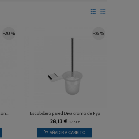
s
-20 %
-25 %
on...
Escobillero pared Diva cromo de Pyp
28,13 €
37,51 €
AÑADIR A CARRITO