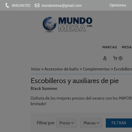
Opiniones
968246705
mundomesa@gmail.com
MARCAS
MESA
0
Inicio
»
Accesorios de baño
»
Complementos
»
Escobiller
Escobilleros y auxiliares de pie
Black Summer
Disfruta de los mejores precios del verano con los MA
limitado!
Filtrar por
Precio
Marcas