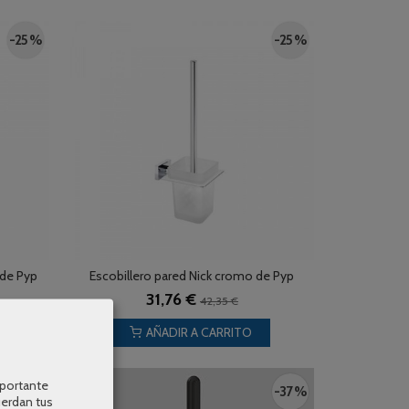
-25 %
-25 %
 de Pyp
Escobillero pared Nick cromo de Pyp
31,76 €
42,35 €
AÑADIR A CARRITO
mportante
-20 %
-37 %
uerdan tus