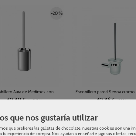
-20 %
billero Aura de Medimex con...
Escobillero pared Senoa cromo
30,40 €
30,86 €
38,00 €
41,14 €
AÑADIR A CARRITO
AÑADIR A CARRITO
os que nos gustaría utilizar
os que prefieres las galletas de chocolate, nuestras cookies son una i
-25 %
a tu experiencia de compra. Nos ayudan a enseñarte jugosas ofertas, rec