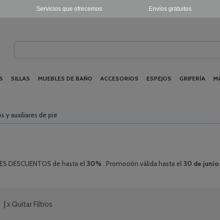
Servicios que ofrecemos
Envíos gratuitos
S
SILLAS
MUEBLES DE BAÑO
ACCESORIOS
ESPEJOS
GRIFERÍA
M
os y auxiliares de pie
YORES DESCUENTOS de hasta el
30%
. Promoción válida hasta el
30 de junio
|
x Quitar Filtros