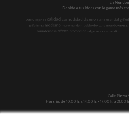
En Mundome
Da vida a tus ideas con la gama más com
calidad
comodidad
diseno
bano
esencial
grifer
cajones
ducha
moderno
imex
mundo-mesa
grifo
monomando
mueble-de-bano
oferta
mundomesa
promocion
salgar
sonia
suspendido
Calle Pintor
Horario:
de 10:00 h. a 14:00 h. - 17:00 h. a 21:00