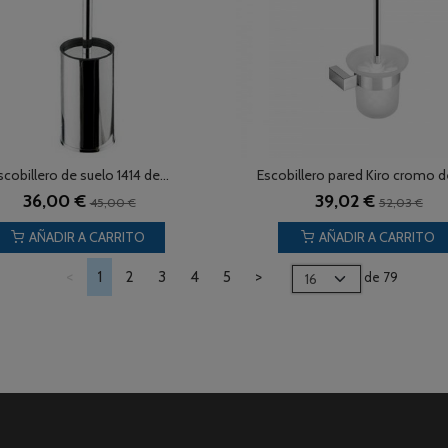
scobillero de suelo 1414 de...
Escobillero pared Kiro cromo 
36,00 €
39,02 €
45,00 €
52,03 €
AÑADIR A CARRITO
AÑADIR A CARRITO
<
1
2
3
4
5
>
de 79