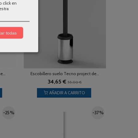
o click en
estra
ar todas
e...
Escobillero suelo Tecno project de...
34,65 €
55,00 €
AÑADIR A CARRITO
-25 %
-37 %