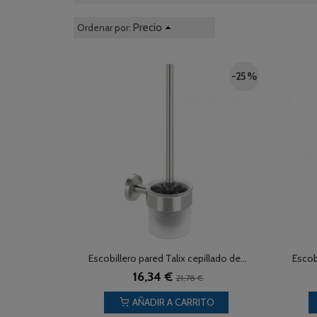
Precio
Ordenar por:
-25 %
Escobillero pared Talix cepillado de...
Escob
16,34 €
21,78 €
AÑADIR A CARRITO