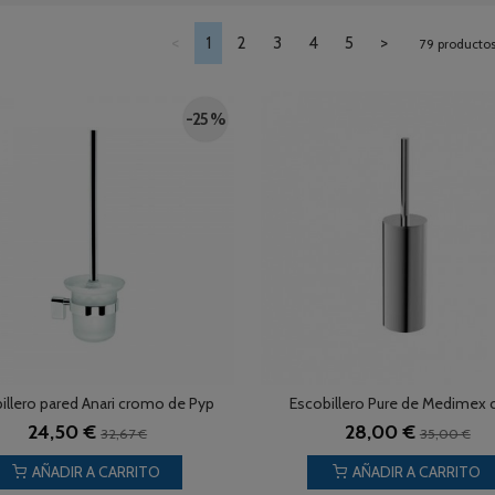
<
1
2
3
4
5
>
79 producto
-25 %
illero pared Anari cromo de Pyp
Escobillero Pure de Medimex c
24,50 €
28,00 €
32,67 €
35,00 €
AÑADIR A CARRITO
AÑADIR A CARRITO