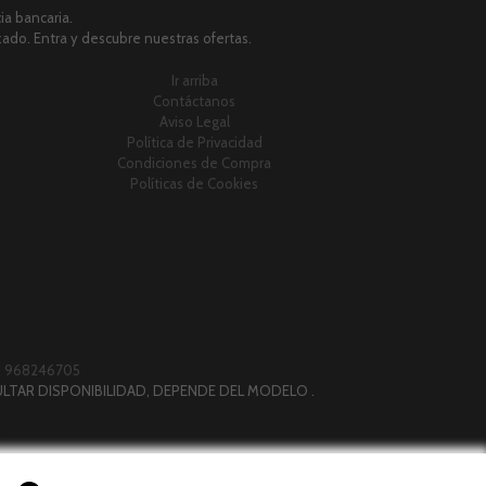
a bancaria.
zado. Entra y descubre nuestras ofertas.
Ir arriba
Contáctanos
Aviso Legal
Política de Privacidad
Condiciones de Compra
Políticas de Cookies
|
968246705
LTAR DISPONIBILIDAD, DEPENDE DEL MODELO .