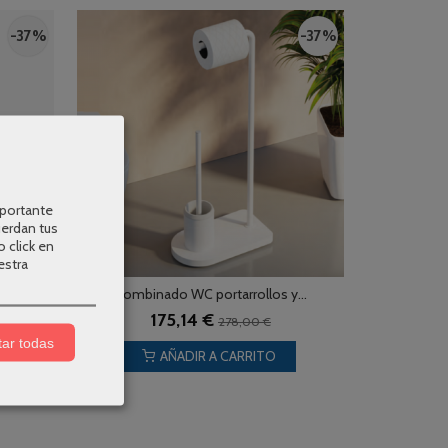
-37 %
-37 %
mportante
uerdan tus
o click en
estra
d de...
Combinado WC portarrollos y...
175,14 €
278,00 €
ar todas
AÑADIR A CARRITO