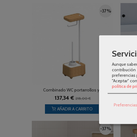
-37 %
Servici
Aunque sabem
contribución 
preferencias 
"Aceptar" co
política de p
Combinado WC portarrollos y...
Toalle
137,34 €
218,00 €
Preferencia
AÑADIR A CARRITO
-37 %