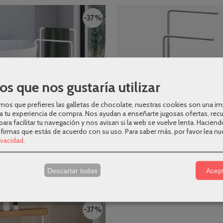
-37 %
os que nos gustaría utilizar
os que prefieres las galletas de chocolate, nuestras cookies son una i
a tu experiencia de compra. Nos ayudan a enseñarte jugosas ofertas, rec
para facilitar tu navegación y nos avisan si la web se vuelve lenta. Haciend
nfirmas que estás de acuerdo con su uso.
Para saber más, por favor lea nu
rivacidad
.
ro doble con contenedor Bioco...
Toallero barra doble suelo Noma
167,58 €
175,14 €
266,00 €
278,00 €
s
Descartar todas
Acept
AÑADIR A CARRITO
AÑADIR A CARRITO
-37 %