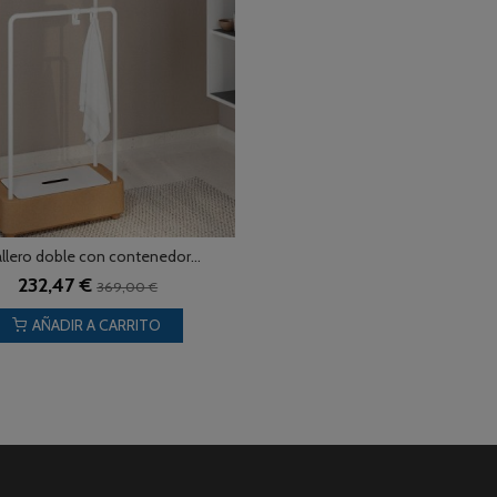
llero doble con contenedor...
232,47 €
369,00 €
AÑADIR A CARRITO