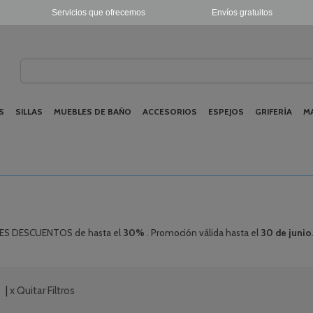
Servicios que ofrecemos
Envíos gratuitos
S
SILLAS
MUEBLES DE BAÑO
ACCESORIOS
ESPEJOS
GRIFERÍA
M
YORES DESCUENTOS de hasta el
30%
. Promoción válida hasta el
30 de junio
|
x Quitar Filtros