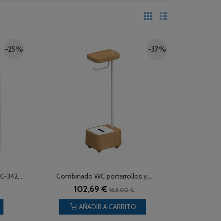
-25 %
-37 %
C-342...
Combinado WC portarrollos y...
102,69 €
163,00 €
AÑADIR A CARRITO