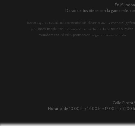
En Mundome
Da vida a tus ideas con la gama más com
calidad
comodidad
diseno
bano
esencial
grifer
cajones
ducha
moderno
imex
mundo-mesa
grifo
monomando
mueble-de-bano
oferta
mundomesa
promocion
salgar
sonia
suspendido
Calle Pintor
Horario:
de 10:00 h. a 14:00 h. - 17:00 h. a 21:00