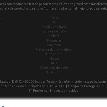
sa.com podrás realizar pago con tarjeta de crédito y mediante transferenci
pleta de productos para tu baño, mesas y sillas con el mejor precio garanti
Mesas
ia
Sillas
Muebles de baño
Espejos de baño
Grifería
Mamparas
Sanitarios
Platos de ducha y bañeras
Decoración
Marcas
Blog
Accesorios de baño
Iluminación
 Salvador Dalí, 12 - 30007 Murcia, Murcia - (España) | mundomesa@gmail.com 
 h.de lunes a viernes - sabados de 10:00 a 14:00 |
Tiempo de Entrega:
CONSU
(*) Precios con Impuestos incluidos
Métodos de pago aceptados