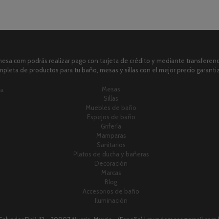
sa.com podrás realizar pago con tarjeta de crédito y mediante transferenci
pleta de productos para tu baño, mesas y sillas con el mejor precio garanti
Mesas
ia
Sillas
Muebles de baño
Espejos de baño
Grifería
Mamparas
Sanitarios
Platos de ducha y bañeras
Decoración
Marcas
Blog
Accesorios de baño
Iluminación