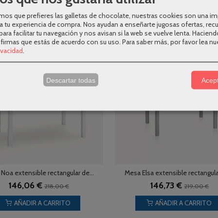
os que prefieres las galletas de chocolate, nuestras cookies son una i
AÑADIR A CARRITO
AÑADIR A CARRITO
a tu experiencia de compra. Nos ayudan a enseñarte jugosas ofertas, rec
para facilitar tu navegación y nos avisan si la web se vuelve lenta. Haciend
nfirmas que estás de acuerdo con su uso.
Para saber más, por favor lea nu
-33 %
rivacidad
.
s
Descartar todas
Acept
Noa extensible rectangular de...
Mesa Elsa extensible rectangular
146,06 €
146,73 €
218,00 €
219,00 €
AÑADIR A CARRITO
AÑADIR A CARRITO