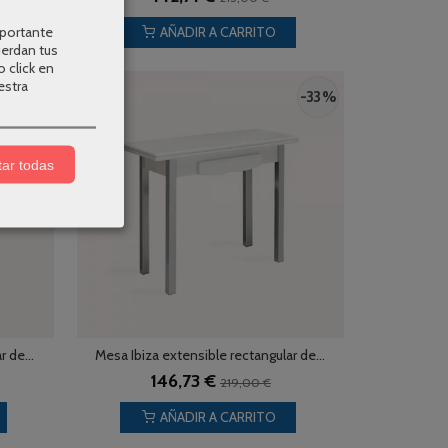
mportante
AÑADIR A CARRITO
uerdan tus
o click en
estra
-33 %
-33 %
ar todas
 de...
Mesa Ibiza extensible rectangular de...
146,73 €
219,00 €
AÑADIR A CARRITO