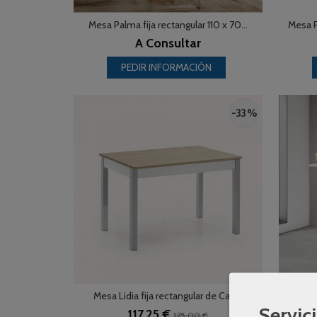
Mesa Palma fija rectangular 110 x 70...
Mesa P
A Consultar
PEDIR INFORMACIÓN
-33 %
Mesa Lidia fija rectangular de Cauxi
Mesa
Servici
117,25 €
175,00 €