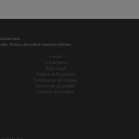
a bancaria.
zado. Entra y descubre nuestras ofertas.
Ir arriba
Contáctanos
Aviso Legal
Política de Privacidad
Condiciones de Compra
Desistir de un pedido
Políticas de Cookies