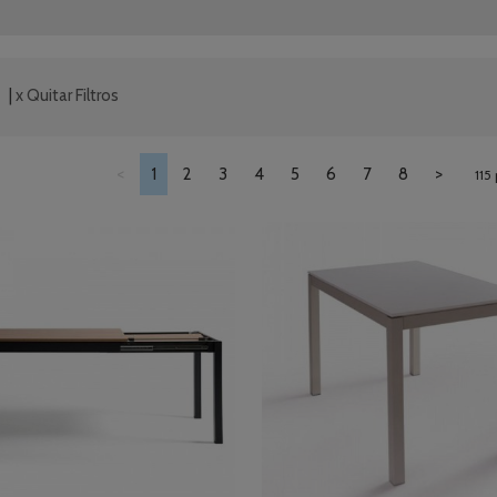
|
x Quitar Filtros
<
1
2
3
4
5
6
7
8
>
115