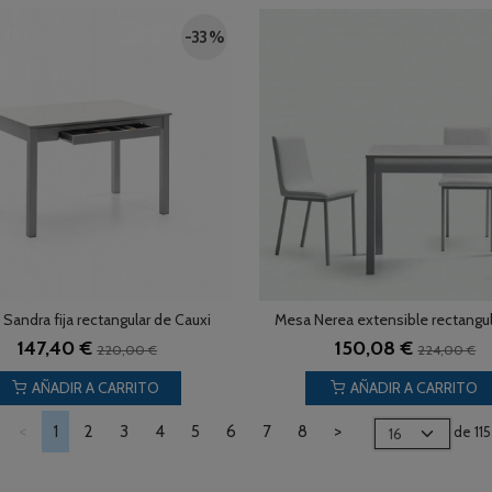
-33 %
Sandra fija rectangular de Cauxi
Mesa Nerea extensible rectangula
147,40 €
150,08 €
220,00 €
224,00 €
AÑADIR A CARRITO
AÑADIR A CARRITO
<
1
2
3
4
5
6
7
8
>
de 115