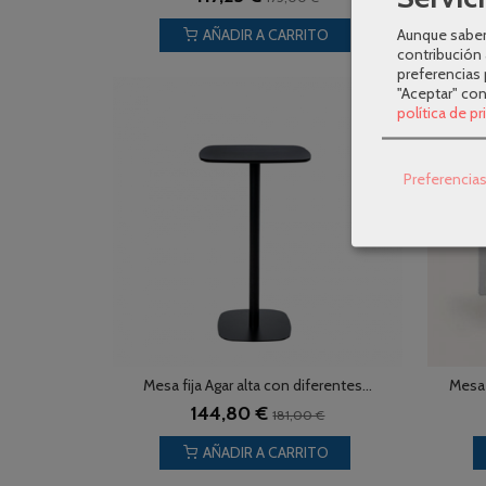
Aunque sabem
AÑADIR A CARRITO
contribución 
preferencias 
"Aceptar" co
-20 %
política de p
Preferencia
Mesa fija Agar alta con diferentes...
Mesa 
144,80 €
181,00 €
AÑADIR A CARRITO