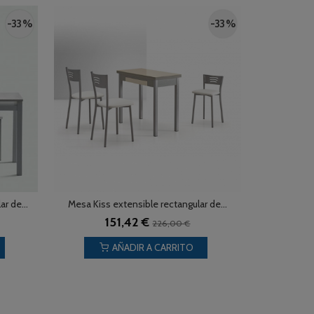
-33 %
-33 %
r de...
Mesa Kiss extensible rectangular de...
151,42 €
226,00 €
AÑADIR A CARRITO