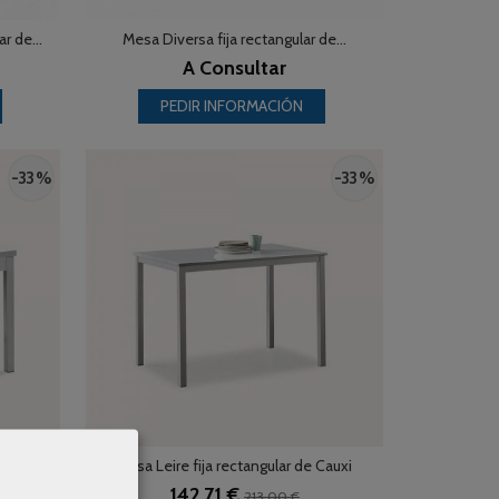
r de...
Mesa Diversa fija rectangular de...
A Consultar
PEDIR INFORMACIÓN
-33 %
-33 %
 de...
Mesa Leire fija rectangular de Cauxi
142,71 €
213,00 €