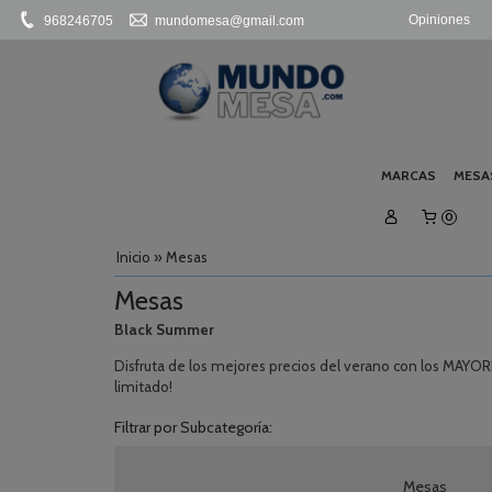
Opiniones
968246705
mundomesa@gmail.com
MARCAS
MESA
0
Inicio
»
Mesas
Mesas
Black Summer
Disfruta de los mejores precios del verano con los MA
limitado!
Filtrar por Subcategoría:
Mesas