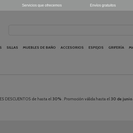
Servicios que ofrecemos
Envíos gratuitos
S
SILLAS
MUEBLES DE BAÑO
ACCESORIOS
ESPEJOS
GRIFERÍA
M
YORES DESCUENTOS de hasta el
30%
. Promoción válida hasta el
30 de junio