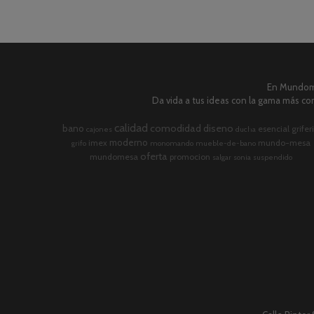
En Mundome
Da vida a tus ideas con la gama más com
calidad
comodidad
diseno
bano
esencial
grifer
cajones
ducha
moderno
imex
mundo-mesa
grifo
monomando
mueble-de-bano
oferta
mundomesa
promocion
salgar
sonia
suspendido