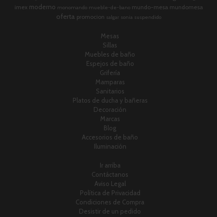
moderno
imex
mundo-mesa
mundomesa
monomando
mueble-de-bano
oferta
promocion
salgar
sonia
suspendido
Mesas
Sillas
Muebles de baño
Espejos de baño
Grifería
Mamparas
Sanitarios
Platos de ducha y bañeras
Decoración
Marcas
Blog
Accesorios de baño
Iluminación
Ir arriba
Contáctanos
Aviso Legal
Política de Privacidad
Condiciones de Compra
Desistir de un pedido