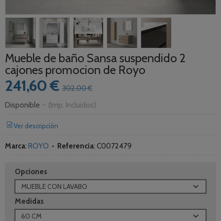
Mueble de baño Sansa suspendido 2
cajones promocion de Royo
241,60 €
302,00 €
Disponible
-
(Imp. Incluidos)
Ver descripción
Marca
:
ROYO
•
Referencia
:
C0072479
Opciones
Medidas