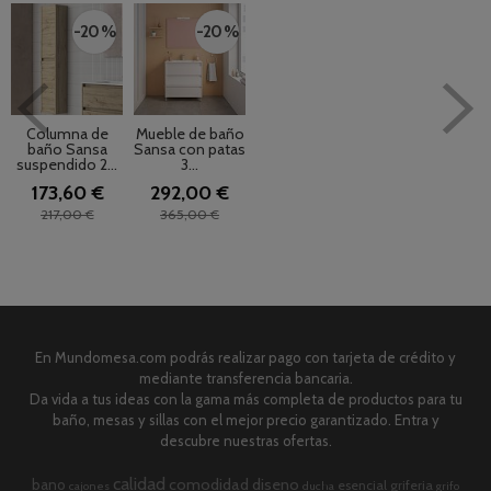
-20 %
-20 %
Columna de
Mueble de baño
baño Sansa
Sansa con patas
suspendido 2...
3...
173,60 €
292,00 €
217,00 €
365,00 €
En Mundomesa.com podrás realizar pago con tarjeta de crédito y
mediante transferencia bancaria.
Da vida a tus ideas con la gama más completa de productos para tu
baño, mesas y sillas con el mejor precio garantizado. Entra y
descubre nuestras ofertas.
calidad
comodidad
diseno
bano
esencial
griferia
cajones
ducha
grifo