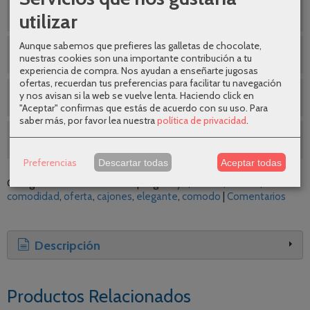
¿Te ayudamos a elegir ?
utilizar
Aunque sabemos que prefieres las galletas de chocolate,
Envio gratuito
nuestras cookies son una importante contribución a tu
experiencia de compra. Nos ayudan a enseñarte jugosas
ofertas, recuerdan tus preferencias para facilitar tu navegación
y nos avisan si la web se vuelve lenta. Haciendo click en
CUPÓN DESCUENTO EN ROYO
"Aceptar" confirmas que estás de acuerdo con su uso.
Para
saber más, por favor lea nuestra
política de privacidad
.
SEGUNDAS REBAJAS AGOSTO
Preferencias
Descartar todas
Aceptar todas
Categoría:
Muebles de baño
|
Tags:
royo
diseno
calidad
comodidad
oferta
cajones
elegante
comodo
|
Comentarios
Descripción
Productos Relacionados