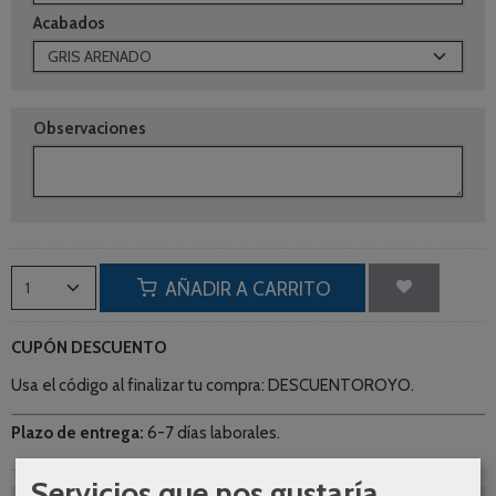
Acabados
Observaciones
AÑADIR A CARRITO
CUPÓN DESCUENTO
Usa el código al finalizar tu compra: DESCUENTOROYO.
Plazo de entrega:
6-7 días laborales.
Servicios que nos gustaría