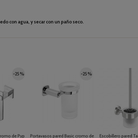
o con agua, y secar con un paño seco.
-25 %
-25 %
 cromo de Pyp
Portavasos pared Basic cromo de
Escobillero pared Tal