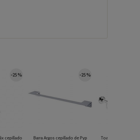
-25 %
-25 %
ix cepillado
Barra Argos cepillado de Pyp
Toallero AC-59 cro