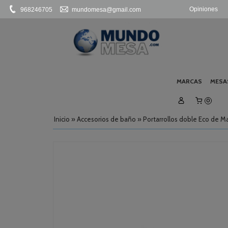
Opiniones
968246705
mundomesa@gmail.com
MARCAS
MESA
0
Inicio
»
Accesorios de baño
»
Portarrollos doble Eco de M