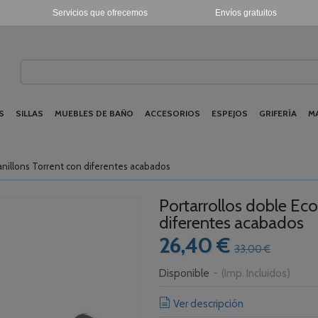
Servicios que ofrecemos
Envíos gratuitos
S
SILLAS
MUEBLES DE BAÑO
ACCESORIOS
ESPEJOS
GRIFERÍA
M
anillons Torrent con diferentes acabados
Portarrollos doble Eco
diferentes acabados
26,40 €
33,00 €
Disponible
-
(Imp. Incluidos)
Ver descripción