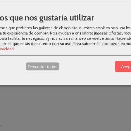
mantener su durabilidad en el baño.
os que nos gustaría utilizar
os que prefieres las galletas de chocolate, nuestras cookies son una i
a tu experiencia de compra. Nos ayudan a enseñarte jugosas ofertas, rec
para facilitar tu navegación y nos avisan si la web se vuelve lenta. Haciend
nfirmas que estás de acuerdo con su uso.
Para saber más, por favor lea nu
rivacidad
.
s
Descartar todas
Acept