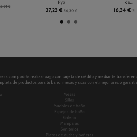
Pyp
de...
5,91 €
27,23 €
16,34 €
36,30 €
21
sa.com podrás realizar pago con tarjeta de crédito y mediante transferenci
pleta de productos para tu baño, mesas y sillas con el mejor precio garanti
Mesas
ia
Sillas
Muebles de baño
Espejos de baño
Grifería
Mamparas
Sanitarios
Platos de ducha y bañeras