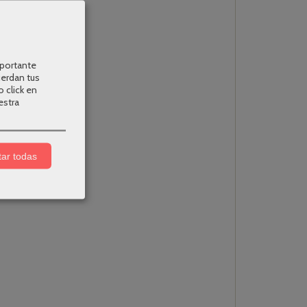
mportante
uerdan tus
o click en
estra
ar todas