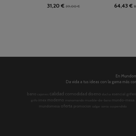
31,20 €
64,43 €
39,00 €
8
En Mundome
Da vida a tus ideas con la gama más com
calidad
comodidad
diseno
bano
esencial
grifer
cajones
ducha
moderno
imex
mundo-mesa
grifo
monomando
mueble-de-bano
oferta
mundomesa
promocion
salgar
sonia
suspendido