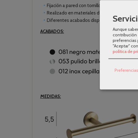
Fijación a pared con tornillos o adhesivo.
Realizado en materiales de alta calidad para 
Servici
Diferentes acabados disponibles.
Aunque sabem
ACABADOS:
contribución 
preferencias 
"Aceptar" co
política de p
Preferencia
MEDIDAS: