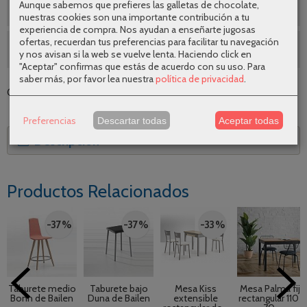
Aunque sabemos que prefieres las galletas de chocolate,
Envíos gratuitos
nuestras cookies son una importante contribución a tu
experiencia de compra. Nos ayudan a enseñarte jugosas
ofertas, recuerdan tus preferencias para facilitar tu navegación
SEGUNDAS REBAJAS AGOSTO
y nos avisan si la web se vuelve lenta. Haciendo click en
"Aceptar" confirmas que estás de acuerdo con su uso.
Para
saber más, por favor lea nuestra
política de privacidad
.
Categoría:
Mesas
|
Tags:
|
Comentarios
Preferencias
Descartar todas
Aceptar todas
Descripción
Productos Relacionados
-37 %
-37 %
-33 %
Taburete medio
Taburete bajo
Mesa Kiss
Mesa Palma fija
Bonn de Bailen
Duna de Bailen
extensible
rectangular 110 x