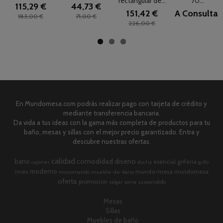
rectangular de...
70...
115,29 €
44,73 €
151,42 €
A Consultar
183,00 €
71,00 €
226,00 €
En Mundomesa.com podrás realizar pago con tarjeta de crédito y
mediante transferencia bancaria.
Da vida a tus ideas con la gama más completa de productos para tu
baño, mesas y sillas con el mejor precio garantizado. Entra y
descubre nuestras ofertas.
calidad
comodidad
diseno
bano
esencial
griferia
cajones
ducha
grifo
moderno
imex
mundo-mesa
mundomesa
monomando
mueble-de-bano
oferta
promocion
salgar
sonia
suspendido
Mesas
Sillas
Muebles de baño