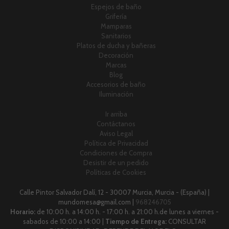
Espejos de baño
Grifería
Mamparas
Sanitarios
Platos de ducha y bañeras
Decoración
Marcas
Blog
Accesorios de baño
Iluminación
Ir arriba
Contáctanos
Aviso Legal
Política de Privacidad
Condiciones de Compra
Desistir de un pedido
Políticas de Cookies
Calle Pintor Salvador Dalí, 12 - 30007 Murcia, Murcia - (España) |
mundomesa@gmail.com |
968246705
Horario:
de 10:00 h. a 14:00 h. - 17:00 h. a 21:00 h.de lunes a viernes -
sabados de 10:00 a 14:00 |
Tiempo de Entrega:
CONSULTAR