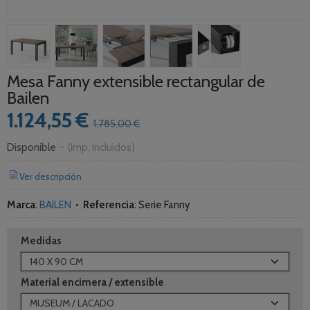
Mesa Fanny extensible rectangular de
Bailen
1.124,55 €
1.785,00 €
Disponible
-
(Imp. Incluidos)
Ver descripción
Marca
:
BAILEN
•
Referencia
:
Serie Fanny
Medidas
Material encimera / extensible