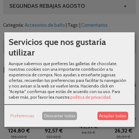
SEGUNDAS REBAJAS AGOSTO
Categoría:
Accesorios de baño
|
Tags:
|
Comentarios
Servicios que nos gustaría
Descripción
utilizar
Aunque sabemos que prefieres las galletas de chocolate,
Productos Relacionados
nuestras cookies son una importante contribución a tu
experiencia de compra. Nos ayudan a enseñarte jugosas
ofertas, recuerdan tus preferencias para facilitar tu navegación
-20 %
-25 %
-25 %
-25 %
y nos avisan si la web se vuelve lenta. Haciendo click en
"Aceptar" confirmas que estás de acuerdo con su uso.
Para
saber más, por favor lea nuestra
política de privacidad
.
Repisa Carmen
Barra mediana
Jabonera pared
Portavasos
Preferencias
Descartar todas
Aceptar todas
de Manillons
cromo Rubi
Rubi de Pyp
pared Tivoli de
Torrent
Swarovski...
Pyp
49,91 €
124,80 €
92,57 €
26,32 €
66,55 €
156,00 €
123,42 €
35,09 €