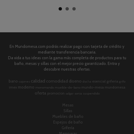
En Mundomesa.com podrás realizar pago con tarjeta de crédito y
mediante transferencia bancaria.
Da vida a tus ideas con la gama más completa de productos para tu
baño, mesas y sillas con el mejor precio garantizado. Entra y
descubre nuestras ofertas.
calidad
comodidad
diseno
bano
esencial
griferia
cajones
ducha
grifo
moderno
imex
mundo-mesa
mundomesa
monomando
mueble-de-bano
oferta
promocion
salgar
sonia
suspendido
Mesas
Sillas
Muebles de baño
Espejos de baño
Grifería
Mamparas