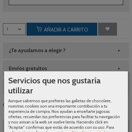
AÑADIR A CARRITO
¿Te ayudamos a elegir ?
Envíos gratuitos
Servicios que nos gustaría
SEGUNDAS REBAJAS AGOSTO
utilizar
Aunque sabemos que prefieres las galletas de chocolate,
Categoría:
Papeleras
|
Tags:
|
Comentarios
nuestras cookies son una importante contribución a tu
experiencia de compra. Nos ayudan a enseñarte jugosas
ofertas, recuerdan tus preferencias para facilitar tu navegación
y nos avisan si la web se vuelve lenta. Haciendo click en
Descripción
"Aceptar" confirmas que estás de acuerdo con su uso.
Para