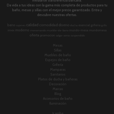
mediante transferencia bancaria.
Da vida a tus ideas con la gama más completa de productos para tu
baño, mesas y sillas con el mejor precio garantizado. Entra y
descubre nuestras ofertas.
calidad
comodidad
diseno
bano
esencial
griferia
cajones
ducha
grifo
moderno
imex
mundo-mesa
mundomesa
monomando
mueble-de-bano
oferta
promocion
salgar
sonia
suspendido
Mesas
Sillas
Muebles de baño
Espejos de baño
Grifería
Mamparas
Sanitarios
Platos de ducha y bañeras
Decoración
Marcas
Blog
Accesorios de baño
Iluminación
Ir arriba