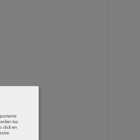
mportante
uerdan tus
o click en
estra