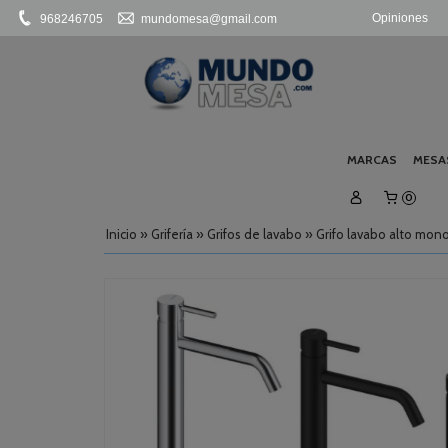
Opiniones
968246705
mundomesa@gmail.com
MARCAS
MESA
0
Inicio
»
Grifería
»
Grifos de lavabo
»
Grifo lavabo alto mo