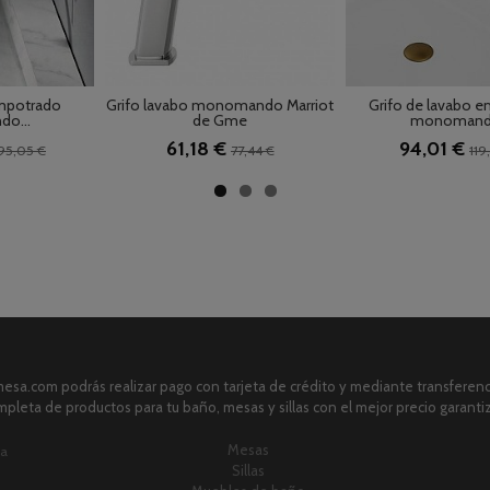
empotrado
Grifo lavabo monomando Marriot
Grifo de lavabo 
o...
de Gme
monomando
61,18 €
94,01 €
95,05 €
77,44 €
119
sa.com podrás realizar pago con tarjeta de crédito y mediante transferenci
pleta de productos para tu baño, mesas y sillas con el mejor precio garanti
Mesas
ia
Sillas