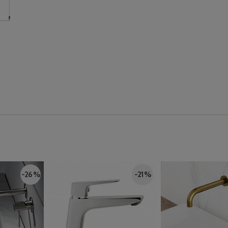
-26 %
-21 %