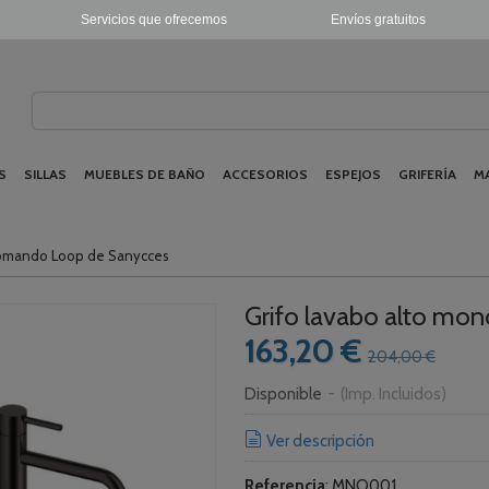
Servicios que ofrecemos
Envíos gratuitos
S
SILLAS
MUEBLES DE BAÑO
ACCESORIOS
ESPEJOS
GRIFERÍA
M
nomando Loop de Sanycces
Grifo lavabo alto m
163,20 €
204,00 €
Disponible
-
(Imp. Incluidos)
Ver descripción
Referencia
:
MNO001