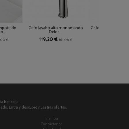
empotrado
Grifo lavabo alto monomando
Grifo alto lavabo bi
...
Delos...
Blanc...
119,20 €
244,00 €
,00 €
161,08 €
305
a bancaria.
zado. Entra y descubre nuestras ofertas.
Ir arriba
Contáctanos