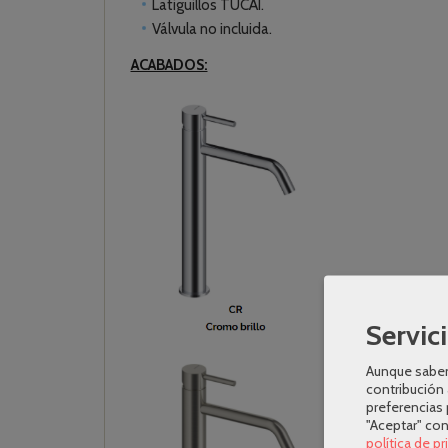
Latiguillos TUCAI.
Válvula no incluida.
ACABADOS:
Servici
Aunque sabem
contribución 
preferencias 
"Aceptar" co
política de p