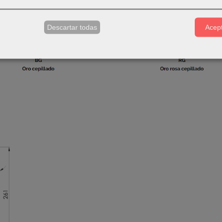
s
Descartar todas
Acept