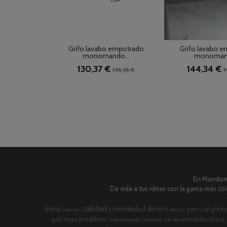
Grifo lavabo empotrado
Grifo lavabo 
monomando...
monomand
130,37 €
144,34 €
176,18 €
1
En Mundome
Da vida a tus ideas con la gama más com
calidad
comodidad
diseno
bano
esencial
grifer
cajones
ducha
moderno
imex
mundo-mesa
grifo
monomando
mueble-de-bano