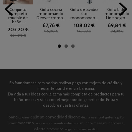
Conjunto
Grifo cocina
Grifo de lavabo
Grifo bidet
completo
monomando
alto
monomando
mueble de
Denver cromo...
monomando...
Line negro...
baño...
67,76 €
108,02 €
69,84 €
203,20 €
96,80 €
145,97 €
94,38 €
254,00 €
En Mundomesa.com podrás realizar pago con tarjeta de crédito y
mediante transferencia bancaria.
Da vida a tus ideas con la gama más completa de productos para tu
baño, mesas y sillas con el mejor precio garantizado. Entra y
descubre nuestras ofertas.
calidad
comodidad
diseno
bano
esencial
griferia
cajones
ducha
grifo
moderno
imex
mundo-mesa
mundomesa
monomando
mueble-de-bano
oferta
promocion
salgar
sonia
suspendido