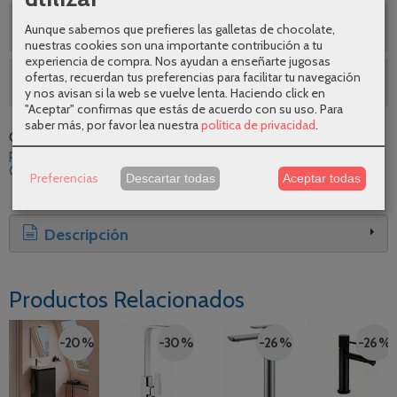
Envíos gratuitos
Aunque sabemos que prefieres las galletas de chocolate,
nuestras cookies son una importante contribución a tu
experiencia de compra. Nos ayudan a enseñarte jugosas
ofertas, recuerdan tus preferencias para facilitar tu navegación
SEGUNDAS REBAJAS AGOSTO
y nos avisan si la web se vuelve lenta. Haciendo click en
"Aceptar" confirmas que estás de acuerdo con su uso.
Para
saber más, por favor lea nuestra
política de privacidad
.
Categoría:
Grifería
|
Tags:
diseno
calidad
comodidad
oferta
promocion
aquassent
ducha
monomando
cromo-brillo
|
Comentarios
Preferencias
Descartar todas
Aceptar todas
Descripción
Productos Relacionados
-20 %
-30 %
-26 %
-26 %