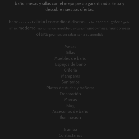
baño, mesas y sillas con el mejor precio garantizado. Entra y
descubre nuestras ofertas.
calidad
comodidad
diseno
bano
esencial
griferia
cajones
ducha
grifo
moderno
imex
mundo-mesa
mundomesa
monomando
mueble-de-bano
oferta
promocion
salgar
sonia
suspendido
Mesas
Sillas
Muebles de baño
Espejos de baño
Grifería
Mamparas
Sanitarios
Platos de ducha y bañeras
Decoración
Marcas
Blog
Accesorios de baño
Iluminación
Ir arriba
Contáctanos