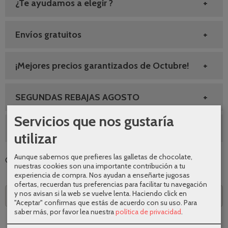
¿Te ayudamos a elegir ?
Envíos gratuitos
¡Mejores precios garantizados de Octubre!
SEGUNDAS REBAJAS AGOSTO
Servicios que nos gustaría
10% DESCUENTO GRIFERIA
utilizar
Aunque sabemos que prefieres las galletas de chocolate,
Categoría:
Grifería
|
Tags:
|
Comentarios
nuestras cookies son una importante contribución a tu
experiencia de compra. Nos ayudan a enseñarte jugosas
ofertas, recuerdan tus preferencias para facilitar tu navegación
y nos avisan si la web se vuelve lenta. Haciendo click en
Descripción
"Aceptar" confirmas que estás de acuerdo con su uso.
Para
saber más, por favor lea nuestra
política de privacidad
.