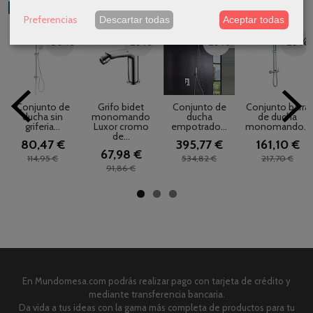
Productos Relacionados
Preferencias
Descartar todas
Aceptar todas
-30 %
-26 %
-26 %
-26 %
Conjunto de
Grifo bidet
Conjunto de
Conjunto barra
ducha sin
monomando
ducha
de ducha
griferia...
Luxor cromo
empotrado...
monomando...
de...
80,47 €
395,77 €
161,10 €
67,98 €
114,95 €
534,82 €
217,70 €
91,86 €
En Mundomesa.com podrás realizar pago con tarjeta de crédito y
mediante transferencia bancaria.
Da vida a tus ideas con la gama más completa de productos para tu