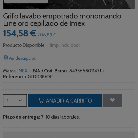
Grifo lavabo empotrado monomando
Line oro cepillado de Imex
154,58 €
208,89 €
Producto Disponible
-
(Imp. Incluidos)
Ver descripción
Marca
:
IMEX
•
EAN / Cod. Barras
:
8435668011471
•
Referencia
:
GLD038/OC
AÑADIR A CARRITO
Plazo de entrega:
7-10 días laborales.