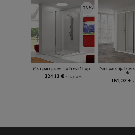
-26 %
Mampara panel fijo Fresh 1 hoja...
Mampara fijo later
de...
324,12 €
438,00 €
181,02 €
2