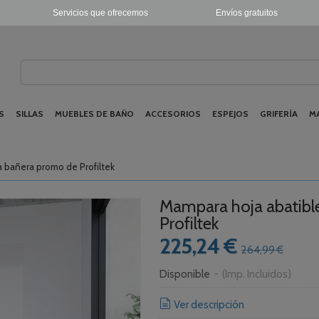
Servicios que ofrecemos
Envíos gratuitos
S
SILLAS
MUEBLES DE BAÑO
ACCESORIOS
ESPEJOS
GRIFERÍA
M
a bañera promo de Profiltek
Mampara hoja abatibl
Profiltek
225,24 €
264,99 €
Disponible
-
(Imp. Incluidos)
Ver descripción