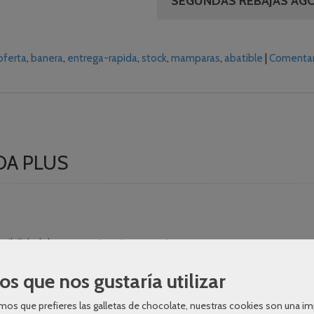
SEGUNDAS REBAJAS AG
oferta
banera
entrega-rapida
stock
mamparas
abatible
|
Comentar
DA PLUS
bilidad de apertura interior y exterior.
sparente.
os que nos gustaría utilizar
os que prefieres las galletas de chocolate, nuestras cookies son una i
isagra.