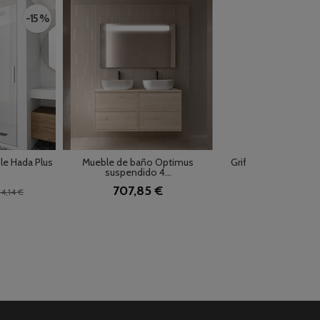
-15 %
le Hada Plus
Mueble de baño Optimus
Grifo de cocina m
suspendido 4...
Kenia...
707,85 €
85,06 €
4,14 €
114,