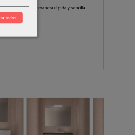
r tu baño de una manera rápida y sencilla.
ar todas