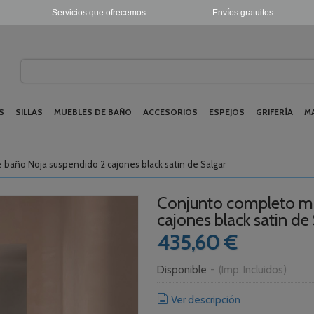
Servicios que ofrecemos
Envíos gratuitos
S
SILLAS
MUEBLES DE BAÑO
ACCESORIOS
ESPEJOS
GRIFERÍA
M
baño Noja suspendido 2 cajones black satin de Salgar
Conjunto completo mu
cajones black satin de
435,60 €
Disponible
-
(Imp. Incluidos)
Ver descripción