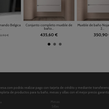
mando Belgica
Conjunto completo mueble de
Mueble de baño Noj
..
baño...
2...
435,60 €
350,90
2,92 €
sa.com podrás realizar pago con tarjeta de crédito y mediante transferenci
pleta de productos para tu baño, mesas y sillas con el mejor precio garanti
Mesas
ia
Sillas