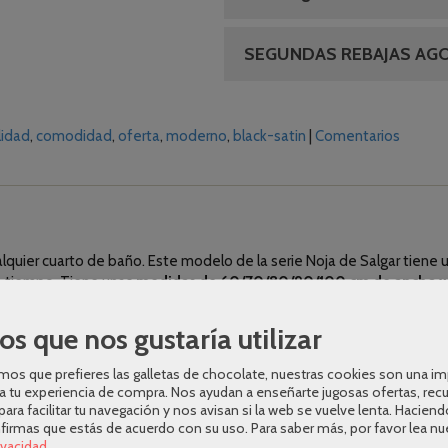
SEGUNDAS REBAJAS AG
lidad
comodidad
oferta
moderno
black-satin
|
Comentarios
quier cuarto de baño. Este modelo de la serie Noja de Salgar tiene 
o tiempo. Tiene unas
medidas de 60/70/80/90/100 cm de ancho x 4
 suspendida con agarres de alta resistencia con regulaciones indepe
os que nos gustaría utilizar
os frentes en un tablero de 16 mm de una calidad muy alta para que re
Está
compuesto por 2 cajones
, como se aprecia en la foto. Se trata 
os que prefieres las galletas de chocolate, nuestras cookies son una i
s cajones tienen guías ocultas con cierre amortiguado y regulación de 
a tu experiencia de compra. Nos ayudan a enseñarte jugosas ofertas, rec
para facilitar tu navegación y nos avisan si la web se vuelve lenta. Haciend
nfirmas que estás de acuerdo con su uso.
Para saber más, por favor lea nu
rivacidad
.