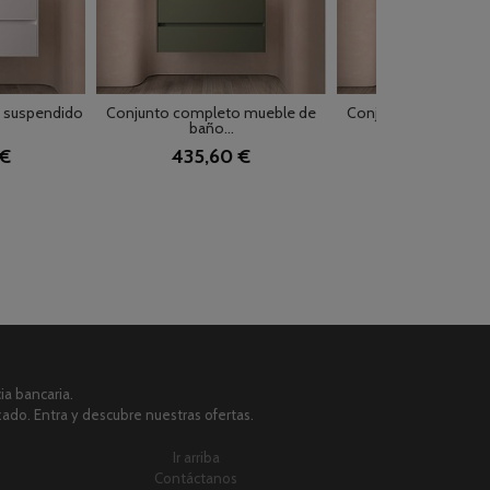
a suspendido
Conjunto completo mueble de
Conjunto completo 
baño...
baño...
 €
435,60 €
435,60 
a bancaria.
zado. Entra y descubre nuestras ofertas.
Ir arriba
Contáctanos