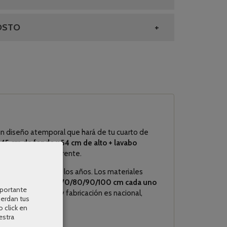
OSTO
un diseño atemporal que hará de tu cuarto de
5 cm de fondo x 54 cm de alto + lavabo
ndientes desde el frente.
sista a lo largo de los años. Los materiales
de
1 módulo de 60/70/80/90/100 cm cada uno
mportante
altura. Su diseño y fabricación es nacional,
uerdan tus
o click en
estra