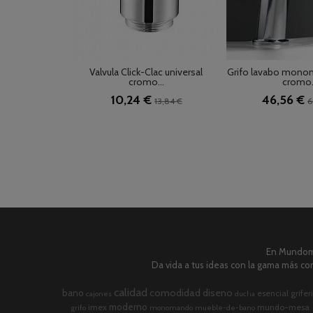
Valvula Click-Clac universal
Grifo lavabo mono
cromo...
cromo.
10,24 €
46,56 €
13,84 €
6
En Mundome
Da vida a tus ideas con la gama más com
calidad
comodidad
diseno
bano
esencial
grifer
cajones
ducha
moderno
imex
mundo-mesa
grifo
monomando
mueble-de-bano