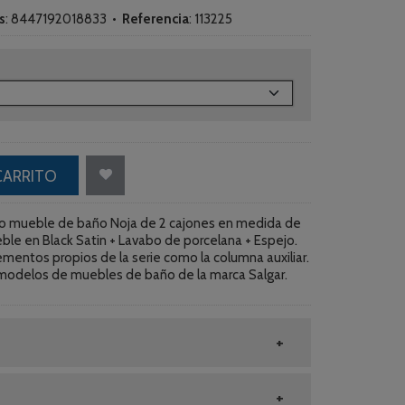
s
:
8447192018833
•
Referencia
:
113225
CARRITO
o mueble de baño Noja de 2 cajones en medida de
le en Black Satin + Lavabo de porcelana + Espejo.
entos propios de la serie como la columna auxiliar.
modelos de muebles de baño de la marca Salgar.