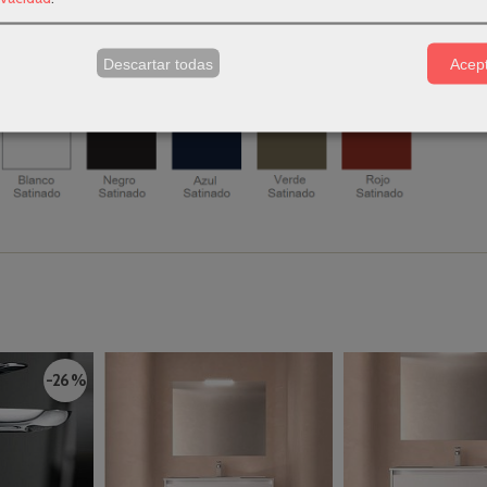
o de nuestros
auxiliares de baño
y
grifos para lavabo
para complementa
s
Descartar todas
Acept
er la serie Noja completa en todos los acabados disponibles.
-26 %