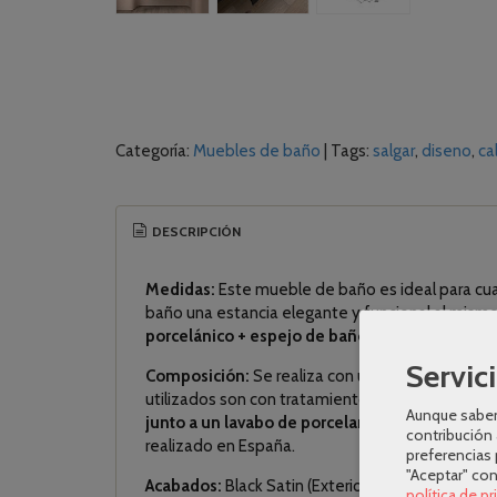
Categoría:
Muebles de baño
|
Tags:
salgar
diseno
ca
DESCRIPCIÓN
Medidas:
Este mueble de baño es ideal para cual
baño una estancia elegante y funcional al mism
porcelánico + espejo de baño.
La instalación es
Servici
Composición:
Se realiza con una estructura y un
utilizados son con tratamiento antibacteriano. 
Aunque sabem
junto a un lavabo de porcelana + espejo liso.
Lo
contribución 
realizado en España.
preferencias 
"Aceptar" co
Acabados:
Black Satin (Exterior) y Onix (Interior).
política de p