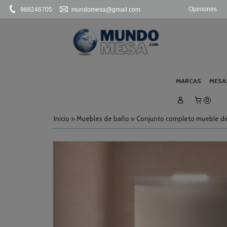
Opiniones
968246705
mundomesa@gmail.com
MARCAS
MESA
0
Inicio
»
Muebles de baño
»
Conjunto completo mueble de 