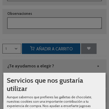
Observaciones
AÑADIR A CARRITO
¿Te ayudamos a elegir ?
Servicios que nos gustaría
Envíos gratuitos
utilizar
SEGUNDAS REBAJAS AGOSTO
Aunque sabemos que prefieres las galletas de chocolate,
nuestras cookies son una importante contribución a tu
experiencia de compra. Nos ayudan a enseñarte jugosas