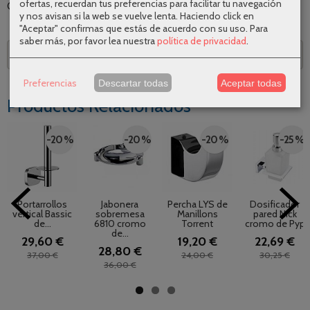
ofertas, recuerdan tus preferencias para facilitar tu navegación
Categoría:
Accesorios de baño
|
Tags:
|
Comentarios
y nos avisan si la web se vuelve lenta. Haciendo click en
"Aceptar" confirmas que estás de acuerdo con su uso.
Para
saber más, por favor lea nuestra
política de privacidad
.
Descripción
Preferencias
Descartar todas
Aceptar todas
Productos Relacionados
-20 %
-20 %
-20 %
-25 %
Portarrollos
Jabonera
Percha LYS de
Dosificador
vertical Bassic
sobremesa
Manillons
pared Nick
de...
6810 cromo
Torrent
cromo de Pyp
de...
29,60 €
19,20 €
22,69 €
28,80 €
37,00 €
24,00 €
30,25 €
36,00 €