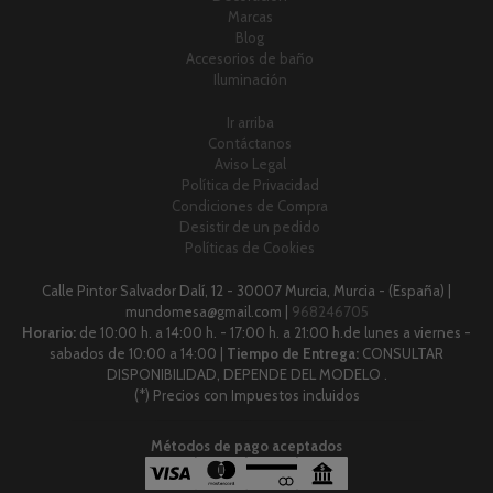
Marcas
Blog
Accesorios de baño
Iluminación
Ir arriba
Contáctanos
Aviso Legal
Política de Privacidad
Condiciones de Compra
Desistir de un pedido
Políticas de Cookies
Calle Pintor Salvador Dalí, 12 - 30007 Murcia, Murcia - (España) |
mundomesa@gmail.com |
968246705
Horario:
de 10:00 h. a 14:00 h. - 17:00 h. a 21:00 h.de lunes a viernes -
sabados de 10:00 a 14:00 |
Tiempo de Entrega:
CONSULTAR
DISPONIBILIDAD, DEPENDE DEL MODELO .
(*) Precios con Impuestos incluidos
Métodos de pago aceptados