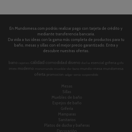
En Mundomesa.com podrás realizar pago con tarjeta de crédito y
mediante transferencia bancaria.
Da vida a tus ideas con la gama más completa de productos para tu
baño, mesas y sillas con el mejor precio garantizado. Entra y
descubre nuestras ofertas.
calidad
comodidad
diseno
bano
esencial
griferia
cajones
ducha
grifo
moderno
imex
mundo-mesa
mundomesa
monomando
mueble-de-bano
oferta
promocion
salgar
sonia
suspendido
Mesas
Sillas
Muebles de baño
Espejos de baño
Grifería
Mamparas
Sanitarios
Platos de ducha y bañeras
Decoración