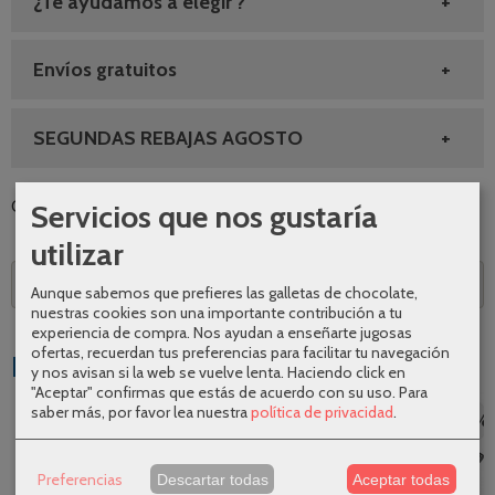
¿Te ayudamos a elegir ?
Envíos gratuitos
SEGUNDAS REBAJAS AGOSTO
Servicios que nos gustaría
Categoría:
Grifería
|
Tags:
|
Comentarios
utilizar
Descripción
Aunque sabemos que prefieres las galletas de chocolate,
nuestras cookies son una importante contribución a tu
experiencia de compra. Nos ayudan a enseñarte jugosas
ofertas, recuerdan tus preferencias para facilitar tu navegación
Productos Relacionados
y nos avisan si la web se vuelve lenta. Haciendo click en
"Aceptar" confirmas que estás de acuerdo con su uso.
Para
saber más, por favor lea nuestra
política de privacidad
.
-33 %
-30 %
-26 %
-20 %
Preferencias
Descartar todas
Aceptar todas