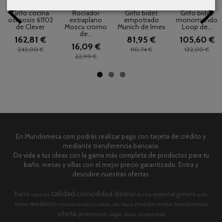
Grifo cocina
Rociador
Grifo bidet
Grifo bidet
osmosis 61102
extraplano
empotrado
monomando
de Clever
Moscu cromo
Munich de Imex
Loop de...
de...
162,81 €
81,95 €
105,60 €
16,09 €
243,00 €
110,74 €
132,00 €
22,99 €
En Mundomesa.com podrás realizar pago con tarjeta de crédito y
mediante transferencia bancaria.
Da vida a tus ideas con la gama más completa de productos para tu
baño, mesas y sillas con el mejor precio garantizado. Entra y
descubre nuestras ofertas.
calidad
comodidad
diseno
bano
esencial
griferia
cajones
ducha
grifo
moderno
imex
mundo-mesa
mundomesa
monomando
mueble-de-bano
oferta
promocion
salgar
sonia
suspendido